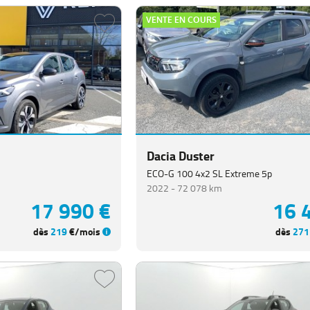
VENTE EN COURS
Dacia Duster
ECO-G 100 4x2 SL Extreme 5p
2022 -
72 078 km
17 990 €
16 
dès
219
€/mois
dès
271