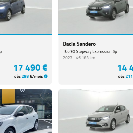
Dacia Sandero
p
TCe 90 Stepway Expression 5p
2023 -
46 183 km
17 490 €
14 
dès
298
€/mois
dès
211