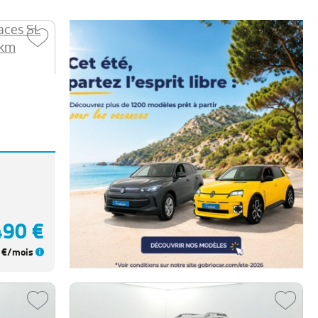
490 €
€/mois