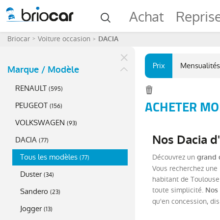
Achat
Repris
Briocar
Voiture occasion
DACIA
Prix
Mensualités
Marque / Modèle
RENAULT
(
595
)
ACHETER MOI
PEUGEOT
(
156
)
VOLKSWAGEN
(
93
)
Nos Dacia d'
DACIA
(
77
)
Tous les modèles
Découvrez un
grand 
(
77
)
Vous recherchez une D
Duster
(
34
)
habitant de Toulouse 
toute simplicité.
Nos 
Sandero
(
23
)
qu'en concession, di
Jogger
(
13
)