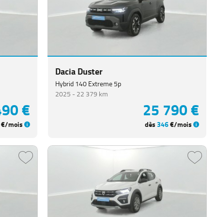
Dacia Duster
Hybrid 140 Extreme 5p
2025 -
22 379 km
490 €
25 790 €
€/mois
dès
346
€/mois