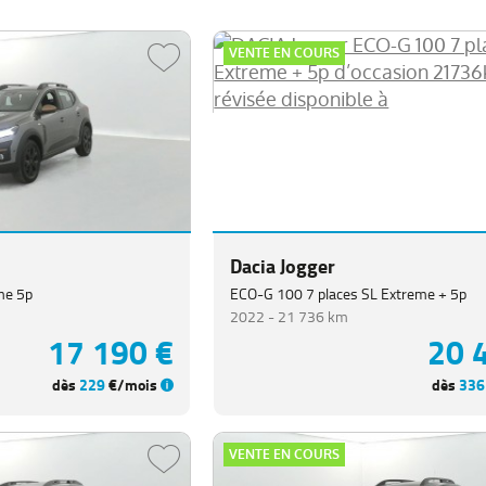
VENTE EN COURS
Dacia Jogger
me 5p
ECO-G 100 7 places SL Extreme + 5p
2022 -
21 736 km
17 190 €
20 
dès
229
€/mois
dès
336
VENTE EN COURS