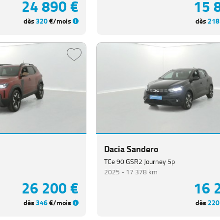
24 890 €
15 
dès
320
€/mois
dès
218
Dacia Sandero
TCe 90 GSR2 Journey 5p
2025 -
17 378 km
26 200 €
16 
dès
346
€/mois
dès
220