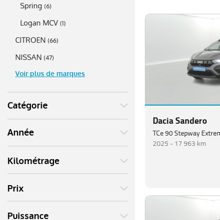
Spring
(
6
)
Logan MCV
(
1
)
CITROEN
(
66
)
NISSAN
(
47
)
Voir plus de marques
Catégorie
Dacia Sandero
Année
TCe 90 Stepway Extre
2025 -
17 963 km
Kilométrage
Prix
Puissance