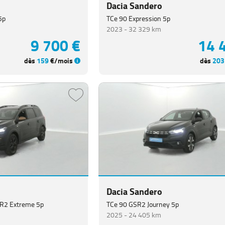
Dacia Sandero
5p
TCe 90 Expression 5p
2023 -
32 329 km
9 700 €
14 
dès
159
€/mois
dès
203
Dacia Sandero
SR2 Extreme 5p
TCe 90 GSR2 Journey 5p
2025 -
24 405 km