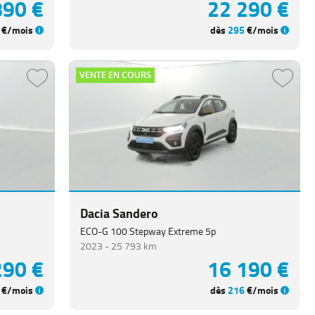
890 €
22 290 €
€/mois
dès
295
€/mois
VENTE EN COURS
Dacia Sandero
ECO-G 100 Stepway Extreme 5p
2023 -
25 793 km
290 €
16 190 €
€/mois
dès
216
€/mois