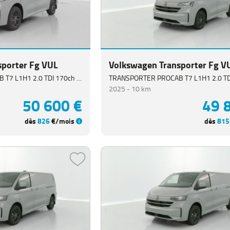
sporter Fg VUL
Volkswagen Transporter Fg V
TRANSPORTER PROCAB T7 L1H1 2.0 TDI 170ch Business BVA8
2025 -
10 km
50 600 €
49 
dès
826
€/mois
dès
815