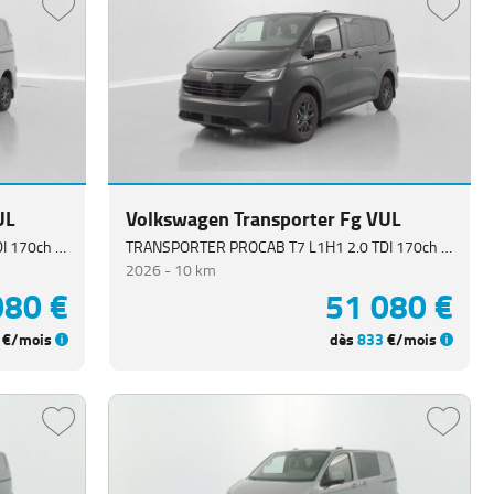
UL
Volkswagen Transporter Fg VUL
TRANSPORTER PROCAB T7 L1H1 2.0 TDI 170ch Business BVA8
TRANSPORTER PROCAB T7 L1H1 2.0 TDI 170ch Business BVA8
2026 -
10 km
080 €
51 080 €
€/mois
dès
833
€/mois