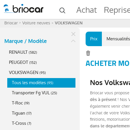
Achat
Repris
Briocar
Voiture neuves
VOLKSWAGEN
Prix
Mensualités
Marque / Modèle
RENAULT
(
582
)
ACHETER MO
PEUGEOT
(
152
)
VOLKSWAGEN
(
95
)
Nos Volkswa
Tous les modèles
(
95
)
Transporter Fg VUL
Briocar vous propose
(
25
)
! Nos V
dès à présent
T-Roc
(
19
)
également venir cherc
Tiguan
l'achat de votre Volk
(
17
)
finitions, motorisat
T-Cross
(
7
)
dans le departemen