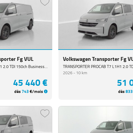
sporter Fg VUL
Volkswagen Transporter Fg V
TRANSPORTER T7 L2H1 2.0 TDI 150ch Business BVA8
2026 -
10 km
45 440 €
51 
dès
743
€/mois
dès
833