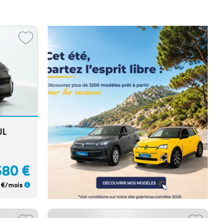
UL
680 €
€/mois