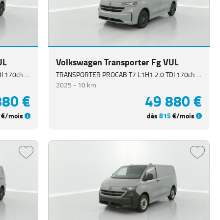
UL
Volkswagen Transporter Fg VUL
TRANSPORTER PROCAB T7 L1H1 2.0 TDI 170ch Business BVA8
TRANSPORTER PROCAB T7 L1H1 2.0 TDI 170ch Business BVA8
2025 -
10 km
880 €
49 880 €
€/mois
dès
815
€/mois