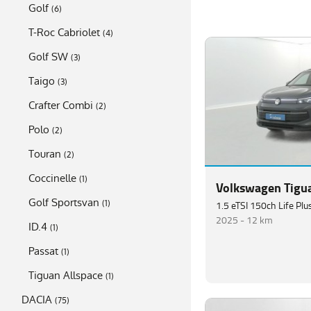
Golf
(
6
)
T-Roc Cabriolet
(
4
)
Golf SW
(
3
)
Taigo
(
3
)
Crafter Combi
(
2
)
Polo
(
2
)
Touran
(
2
)
Coccinelle
(
1
)
Volkswagen Tigu
Golf Sportsvan
(
1
)
2025 -
12 km
ID.4
(
1
)
Passat
(
1
)
Tiguan Allspace
(
1
)
DACIA
(
75
)