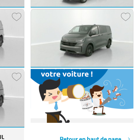
Volkswagen Crafter Combi
ine DSG7
CRAFTER CC 35 L3 RJ 2.0 TDI 163ch Business BVA Frigo Lamberet
2024 -
50 km
110 €
63 920 €
€/mois
dès
1 044
€/mois
UL
Volkswagen Transporter Fg VUL
TRANSPORTER T7 L1H1 2.0 TDI 150ch Business BVA8
TRANSPORTER PROCAB T7 L1H1 2.0 TDI 170ch Business BVA8
2025 -
10 km
360 €
50 720 €
€/mois
dès
828
€/mois
UL
Retour en haut de page