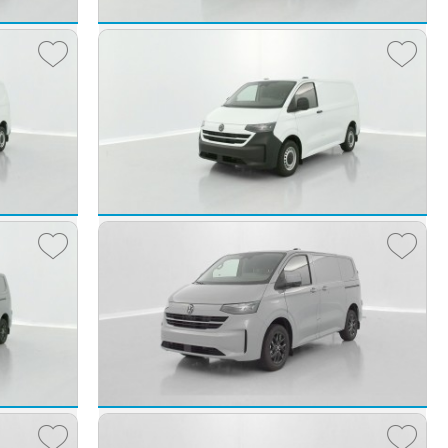
UL
Volkswagen Transporter Fg VUL
TRANSPORTER T7 L2H1 2.0 TDI 150ch Business BVA8
TRANSPORTER T7 Van L1 2.0 TDI 150ch Business BVA8
2025 -
10 km
580 €
39 800 €
€/mois
dès
650
€/mois
UL
Volkswagen Transporter Fg VUL
TRANSPORTER T7 Van L1 2.0 TDI 150ch Business BVA8
TRANSPORTER T7 Van L1 2.0 TDI 150ch Business BVA8
2025 -
10 km
800 €
40 980 €
€/mois
dès
670
€/mois
UL
Volkswagen Transporter Fg VUL