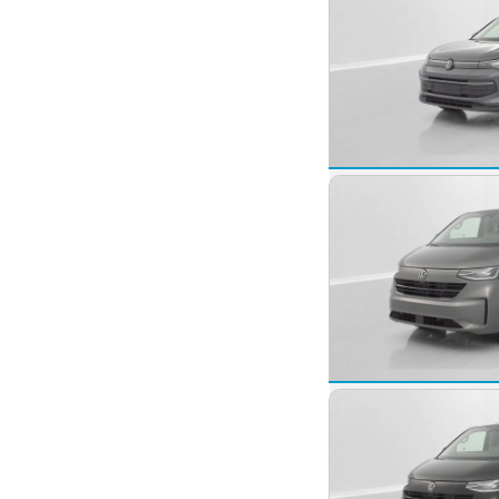
2025 -
10 km
Volkswagen Tigu
TIGUAN III 1.5 eTSI 150
2025 -
10 km
Volkswagen Tran
2026 -
10 km