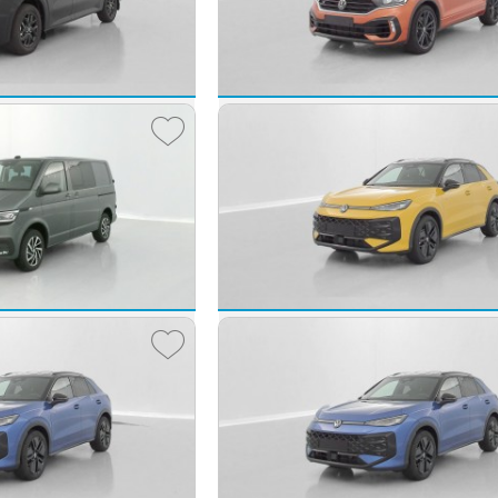
51 080 €
37 
dès
833
€/mois
dès
620
sporter Fg VUL
Volkswagen T-Roc
TRANSPORTER PROCAB T7 L1H1 2.0 TDI 170ch Business BVA8
T-ROC 2.0 TSI 300ch R 4Motion DSG7
2020 -
22 611 km
51 080 €
31 
dès
833
€/mois
dès
516
sporter Fg VUL
Volkswagen T-Roc
TRANSPORTER PROCAB 6L1 2.0 TDI 150ch Business Plus DSG7
T-ROC 1.5 eTSI EVO2 Hybrid 150ch R-L
2026 -
10 km
55 040 €
37 
dès
898
€/mois
dès
614