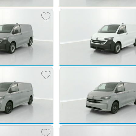
sporter Fg VUL
Volkswagen Transporter Fg V
TRANSPORTER T7 L2H1 2.0 TDI 150ch Business BVA8
2026 -
10 km
45 440 €
47 
dès
743
€/mois
dès
776
sporter Fg VUL
Volkswagen Transporter Fg V
TRANSPORTER T7 Van L1 2.0 TDI 150ch Business BVA8
2025 -
10 km
40 980 €
39 
dès
670
€/mois
dès
650
sporter Fg VUL
Volkswagen Transporter Fg V