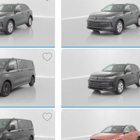
TRANSPORTER T7 L2H1 2.0 TDI 150ch Business BVA8
2025 -
10 km
45 440 €
47 
dès
743
€/mois
dès
784
an
Volkswagen Tiguan
ch Life Plus DSG7
TIGUAN III 1.5 eTSI 150ch Life Plus DSG
2025 -
10 km
37 900 €
39 
dès
620
€/mois
dès
636
sporter Fg VUL
Volkswagen Tiguan
TRANSPORTER PROCAB T7 L2H1 2.0 TDI 170ch Business BVA8
TIGUAN III 1.5 eTSI 150ch Life Plus DSG
2025 -
10 km