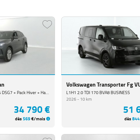
an
Volkswagen Transporter Fg V
1.5 eTSI 150ch Life Plus DSG7 + Pack Hiver + Hayon électrique
L1H1 2.0 TDI 170 BVA8 BUSINESS
2026 -
10 km
34 790 €
51 
dès
569
€/mois
dès
844