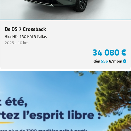
Ds DS 7 Crossback
BlueHDi 130 EAT8 Pallas
2025 -
10 km
34 080 €
dès
556
€/mois