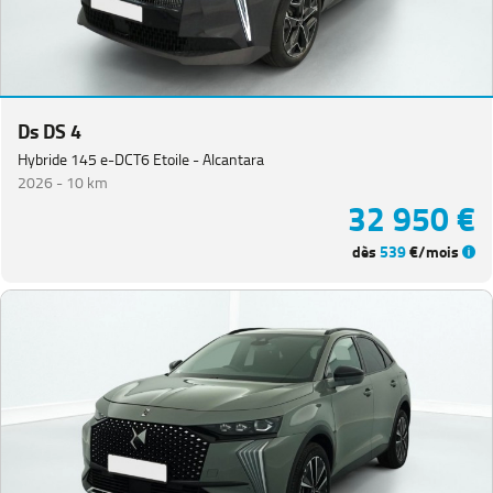
Equipement
Ds DS 4
Hybride 145 e-DCT6 Etoile - Alcantara
2026 -
10 km
32 950 €
dès
539
€/mois