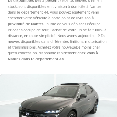
! Nos Ds neuves 0 Km en
Ds disponibles dès à présent
stock, sont disponibles en livraison à domicile à Nantes
dans le département 44. Vous pouvez également venir
Catégorie
chercher votre véhicule à notre point de livraison
à
. Inutile de vous déplacez l'équipe
proximité de Nantes
Année
Briocar s'occupe de tout, l'achat de votre Ds se fait 100% à
distance, en toute simplicité. Nous avons aujourd'hui 9 Ds
neuves disponibles dans différentes finitions, motorisation
Kilométrage
et transmissions. Achetez votre nouvelleDs moins cher
qu'en concession, disponible rapidement
chez vous à
Prix
.
Nantes dans le departement 44
Puissance
Couleurs
Transmission
Energie