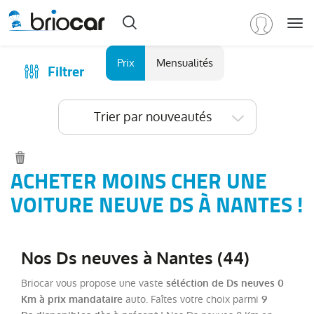
Me
Marque
Prix
Mensualités
Filtrer
Achat
/
Modèle
Financer
Trier par nouveautés
RENAULT
(
589
)
Reprise
PEUGEOT
(
155
)
Qui sommes-nous ?
VOLKSWAGEN
(
91
)
Comment ça marche ?
ACHETER MOINS CHER UNE
DACIA
Catalogue des marques
VOITURE NEUVE DS À NANTES !
(
79
)
CITROEN
Les agences Briocar
(
66
)
NISSAN
Avis client
(
47
)
Nos Ds neuves à Nantes (44)
Voir
Les occasions certifiées
plus
Briocar vous propose une vaste
séléction de Ds neuves 0
Revue de presse
de
auto. Faîtes votre choix parmi
Km à prix mandataire
9
marques
Contactez-nous