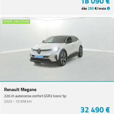
18 090 €
dès
295
€/mois
VENTE EN COURS
Renault Megane
220 ch autonomie confort GSR2 Iconic 5p
2025 -
15 958 km
32 490 €