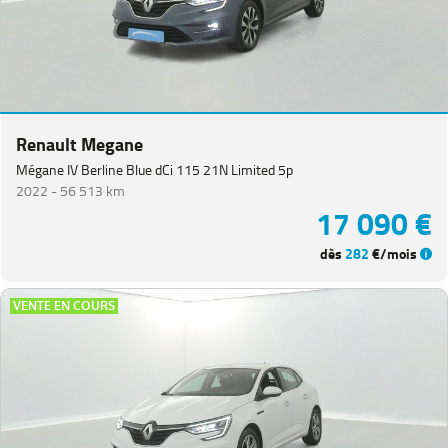
Renault Megane
Mégane IV Berline Blue dCi 115 21N Limited 5p
2022 -
56 513 km
17 090 €
dès
282
€/mois
VENTE EN COURS