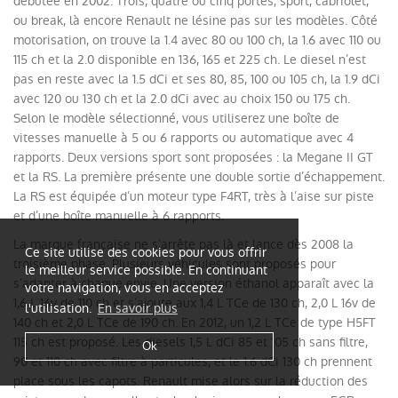
débutée en 2002. Trois, quatre ou cinq portes, sport, cabriolet,
ou break, là encore Renault ne lésine pas sur les modèles. Côté
motorisation, on trouve la 1.4 avec 80 ou 100 ch, la 1.6 avec 110 ou
115 ch et la 2.0 disponible en 136, 165 et 225 ch. Le diesel n’est
pas en reste avec la 1.5 dCi et ses 80, 85, 100 ou 105 ch, la 1.9 dCi
avec 120 ou 130 ch et la 2.0 dCi avec au choix 150 ou 175 ch.
Selon le modèle sélectionné, vous utiliserez une boîte de
vitesses manuelle à 5 ou 6 rapports ou automatique avec 4
rapports. Deux versions sport sont proposées : la Megane II GT
et la RS. La première présente une double sortie d’échappement.
La RS est équipée d’un moteur type F4RT, très à l’aise sur piste
et d’une boîte manuelle à 6 rapports.
La marque française ne s’arrête pas là et lance dès 2008 la
Ce site utilise des cookies pour vous offrir
troisième phase. Plusieurs véhicules sont proposés pour
le meilleur service possible. En continuant
s’adapter à chaque envie. Une version éthanol apparaît avec la
votre navigation, vous en acceptez
1,6 L 16v de 110 ch et s’ajoute aux 1,4 L TCe de 130 ch, 2,0 L 16v de
l'utilisation.
En savoir plus
140 ch et 2,0 L TCe de 190 ch. En 2012, un 1,2 L TCe de type H5FT
115 ch est proposé. Les diesels 1,5 L dCi 85 et 105 ch sans filtre,
Ok
90 et 110 ch avec filtre à particules, et le 1.6 dCi 130 ch prennent
place sous les capots. Renault mise alors sur la réduction des