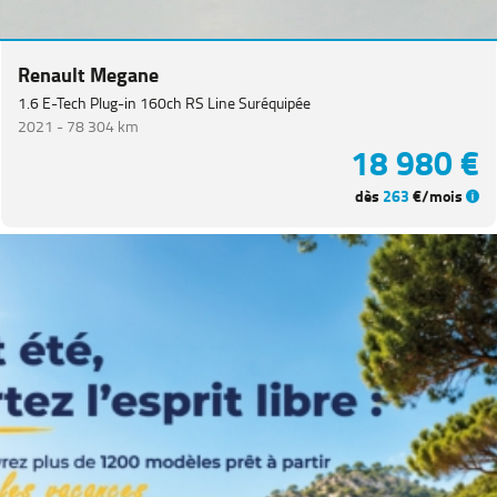
CITROEN
(
65
)
NISSAN
(
48
)
Renault Megane
Voir
1.6 E-Tech Plug-in 160ch RS Line Suréquipée
plus
2021 -
78 304 km
de
18 980 €
marques
dès
263
€/mois
Catégorie
Année
Kilométrage
Prix
Puissance