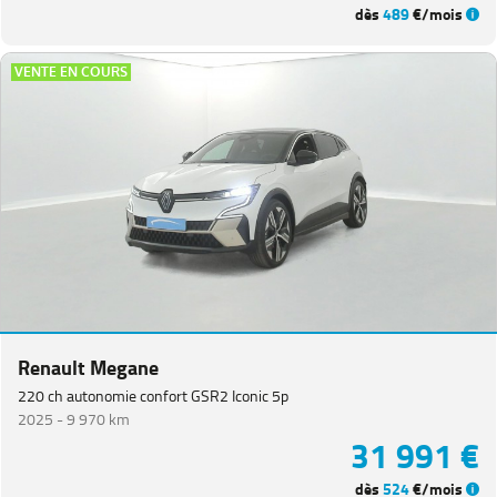
dès
489
€/mois
VENTE EN COURS
Renault Megane
220 ch autonomie confort GSR2 Iconic 5p
2025 -
9 970 km
31 991 €
dès
524
€/mois