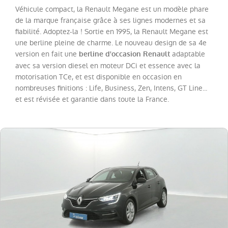
Megane
(
20
)
Véhicule compact, la Renault Megane est un modèle phare
de la marque française grâce à ses lignes modernes et sa
Twingo
(
20
)
fiabilité. Adoptez-la ! Sortie en 1995, la Renault Megane est
Trafic
une berline pleine de charme. Le nouveau design de sa 4e
Fg
version en fait une
adaptable
berline d'occasion Renault
VUL
(
19
)
avec sa version diesel en moteur DCi et essence avec la
motorisation TCe, et est disponible en occasion en
Espace
(
13
)
nombreuses finitions : Life, Business, Zen, Intens, GT Line...
Scenic
(
12
)
et est révisée et garantie dans toute la France.
Kadjar
(
10
)
Kangoo
VAN
(
8
)
Rafale
(
7
)
Master
Fg
VUL
(
4
)
Trafic
Combi