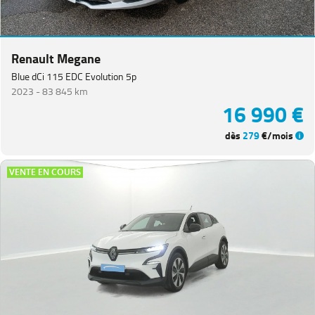
Renault Megane
Blue dCi 115 EDC Evolution 5p
2023 -
83 845 km
16 990 €
dès
279
€/mois
VENTE EN COURS