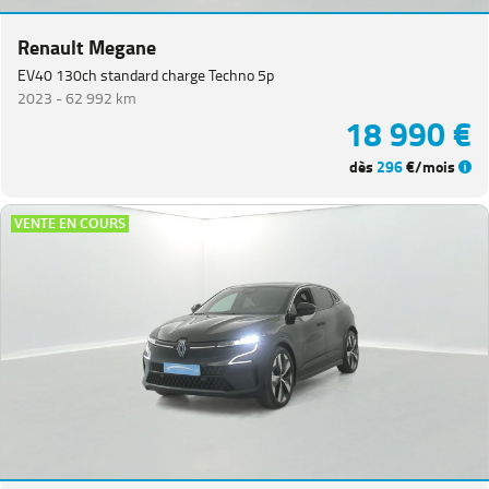
Renault Megane
EV40 130ch standard charge Techno 5p
2023 -
62 992 km
18 990 €
dès
296
€/mois
VENTE EN COURS