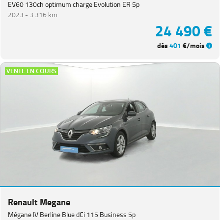
EV60 130ch optimum charge Evolution ER 5p
2023 -
3 316 km
24 490 €
dès
401
€/mois
VENTE EN COURS
Renault Megane
Mégane IV Berline Blue dCi 115 Business 5p