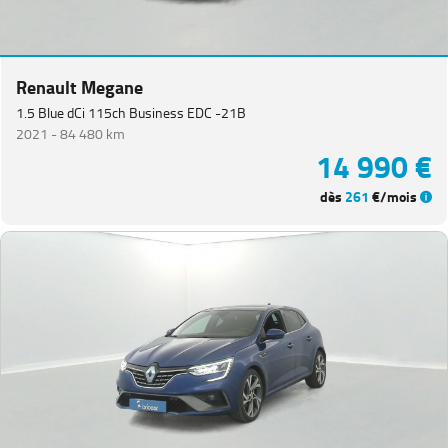
(
4
)
Zoe
(
4
)
Express
Renault Megane
Van
(
3
)
1.5 Blue dCi 115ch Business EDC -21B
Koleos
(
3
)
2021 -
84 480 km
14 990 €
Kangoo
(
2
)
dès
261
€/mois
Renault
5
(
2
)
Grand
Scenic
(
1
)
Megane
Estate
(
1
)
PEUGEOT
(
153
)
VOLKSWAGEN
(
94
)
DACIA
(
77
)