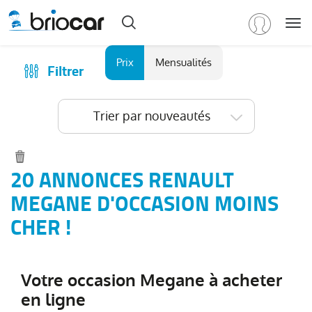
Me
Marque
Prix
Mensualités
Filtrer
Achat
/
Modèle
Financer
Trier par nouveautés
RENAULT
(
588
)
Reprise
Tous
Qui sommes-nous ?
les
Comment ça marche ?
20 ANNONCES RENAULT
modèles
(
588
)
Catalogue des marques
MEGANE D'OCCASION MOINS
Clio
(
195
)
Les agences Briocar
CHER !
Captur
(
98
)
Avis client
Arkana
(
78
)
Les occasions certifiées
Austral
(
47
)
Votre occasion Megane à acheter
Revue de presse
Symbioz
(
37
)
en ligne
Contactez-nous