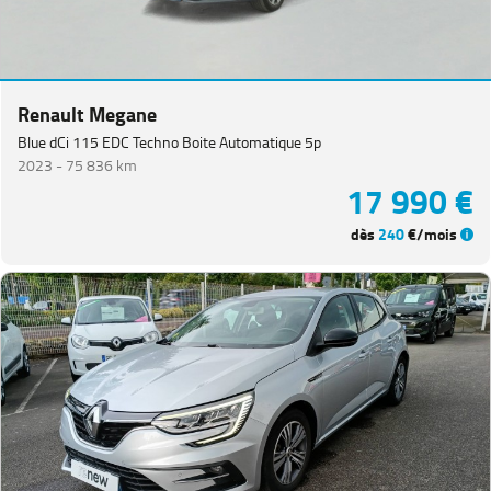
Renault Megane
Blue dCi 115 EDC Techno Boite Automatique 5p
2023 -
75 836 km
17 990 €
dès
240
€/mois