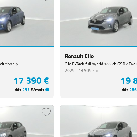
s 5p
Clio TCe 90 Equilibre 5p
2023 -
17 245 km
13 990 €
14 
dès
230
€/mois
dès
194
Renault Clio
olution 5p
Clio E-Tech full hybrid 145 ch GSR2 Evol
2025 -
13 905 km
17 390 €
19 
dès
237
€/mois
dès
286