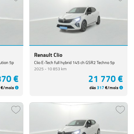
Clio Blue dCi 100 ch GSR2 Evolution 5p
2025 -
12 824 km
290 €
17 990 €
€/mois
dès
247
€/mois
Renault Clio
ution 5p
Clio E-Tech full hybrid 145 ch GSR2 Techno 5p
2025 -
10 853 km
870 €
21 770 €
€/mois
dès
317
€/mois