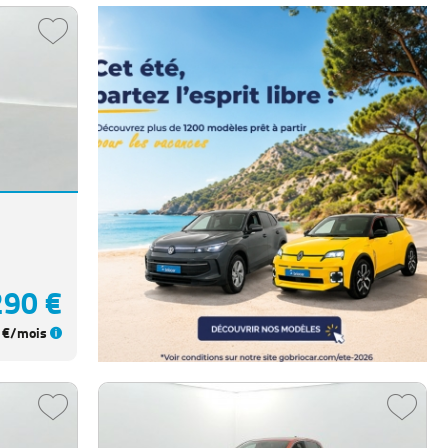
290 €
€/mois