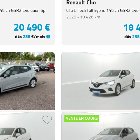
Renault Clio
 145 ch GSR2 Evolution 5p
Clio E-Tech full hybrid 145 ch GSR2 Evol
2025 -
19 426 km
20 490 €
18 
dès
288
€/mois
dès
258
Renault Clio
VENTE EN COURS
SR2 Evolution 5p
Clio Blue dCi 85 Business 5p
2020 -
76 302 km