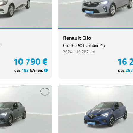
16 490 €
13 
dès
224
€/mois
dès
222
Renault Clio
p
Clio TCe 90 Evolution 5p
2024 -
10 287 km
10 790 €
16 
dès
193
€/mois
dès
267