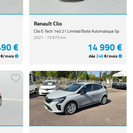
Renault Clio
Clio E-Tech 140 21 Limited Boite Automatique 5p
2021 -
73 875 km
490 €
14 990 €
€/mois
dès
246
€/mois