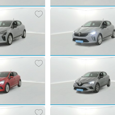
Renault Clio
mited 5p
Clio SCe 65 Evolution 5p
2023 -
63 746 km
16 990 €
12 
dès
232
€/mois
dès
178
Renault Clio
SR2 Evolution 5p
Clio E-Tech full hybrid 145 ch GSR2 Evol
2025 -
15 602 km
17 790 €
19 
dès
291
€/mois
dès
328
Renault Clio