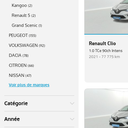
Kangoo
(
2
)
Renault 5
(
2
)
Grand Scenic
(
1
)
PEUGEOT
(
155
)
Renault Clio
VOLKSWAGEN
(
92
)
1.0 TCe 90ch Intens
DACIA
2021 -
77 775 km
(
78
)
CITROEN
(
66
)
NISSAN
(
47
)
Voir plus de marques
Catégorie
Année