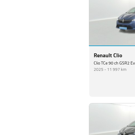
Clio Blue dCi 115 Inten
2020 -
88 868 km
Renault Clio
Clio TCe 90 ch GSR2 Ev
2025 -
11 997 km