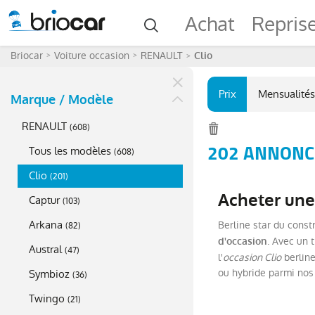
Achat
Repris
Briocar
Voiture occasion
RENAULT
Clio
Prix
Mensualités
Marque / Modèle
RENAULT
(
608
)
202 ANNONCE
Tous les modèles
(
608
)
Clio
(
201
)
Acheter une 
Captur
(
103
)
Arkana
Berline star du const
(
82
)
. Avec un 
d'occasion
Austral
(
47
)
l'
occasion Clio
berline
ou hybride parmi nos
Symbioz
(
36
)
Twingo
(
21
)