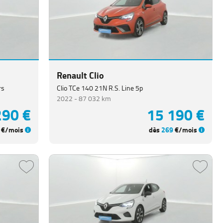
Renault Clio
rs
Clio TCe 140 21N R.S. Line 5p
2022 -
87 032 km
290 €
15 190 €
€/mois
dès
269
€/mois