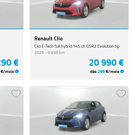
490 €
20 490 €
€/mois
dès
279
€/mois
Renault Clio
Clio E-Tech full hybrid 145 ch GSR2 Evolution 5p
2025 -
9 836 km
290 €
20 990 €
€/mois
dès
299
€/mois