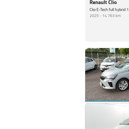
Renault Clio
Clio E-Tech full hybrid
2025 -
14 763 km
Renault Clio
Clio Blue dCi 100 ch G
2025 -
54 250 km