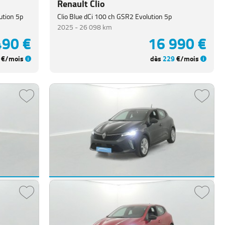
Renault Clio
ution 5p
Clio Blue dCi 100 ch GSR2 Evolution 5p
2025 -
26 098 km
490 €
16 990 €
€/mois
dès
229
€/mois
Renault Clio
Clio E-Tech full hybrid 145 ch GSR2 Evolution 5p
2025 -
18 745 km