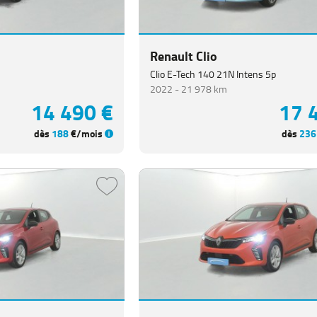
Renault Clio
Clio E-Tech 140 21N Intens 5p
2022 -
21 978 km
14 490 €
17 
dès
188
€/mois
dès
236