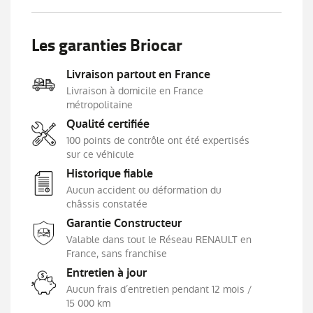
et cyclistes (AEBS City + Inter Urbain+ Piéton)
Harmonie beige
Les garanties Briocar
Indicateur de changement de vitesse
Jantes Alliages 17" Eridis
Livraison partout en France
Kit de gonflage et de réparation des
Livraison à domicile en France
pneumatiques
métropolitaine
Lève-vitres électriques et impulsionnels
Qualité certifiée
Lunette AR chauffante
100 points de contrôle ont été expertisés
Mode ECO
sur ce véhicule
Navigation
Historique fiable
Aucun accident ou déformation du
Poignées de portes ton caisse
châssis constatée
Régulateur limiteur de vitesse
Garantie Constructeur
Répétiteurs latéraux de changement de
Valable dans tout le Réseau RENAULT en
direction
France, sans franchise
Rétroviseur intérieur jour/nuit
Entretien à jour
Sellerie MC2
Aucun frais d’entretien pendant 12 mois /
15 000 km
Siège conducteur réglable en hauteur