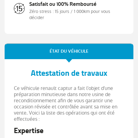
Satisfait ou 100% Remboursé
Système de détection de la pression des
pneumatiques
Zéro stress : 15 jours / 1 000km pour vous
décider
Système ISOFIX (i-Size) aux places latérales AR
et passager AV
Tableau de bord avec écran numérique 4,2'' et
compteurs analogiques
Vitres AR surteintées
ÉTAT DU VÉHICULE
Volant en tissus
Attestation de travaux
Ce véhicule renault captur a fait l'objet d'une
préparation minutieuse dans notre usine de
reconditionnement afin de vous garantir une
occasion révisée et contrôlée avant sa mise en
vente. Voici la liste des opérations qui ont été
effectuées :
Expertise