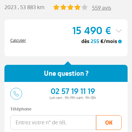
2023
, 53 883 km
559 avis
15 490 €
dès
255
€/mois
Calculer
Une question ?
02 57 19 11 19
Lun-ven : 9h-19h sam : 9h-18h
Téléphone
OK