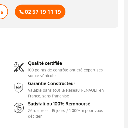
smartphone sans fil (compatible android auto et
Apple CarPlay)
us
02 57 19 11 19
Feux AR 3D
Freinage actif d'urgence avec détection piétons
et cyclistes (AEBS City + Inter Urbain+ Piéton)
Indicateur de changement de vitesse
Kit de gonflage et de réparation des
pneumatiques
Lunette AR chauffante
Qualité certifiée
Navigation
100 points de contrôle ont été expertisés
Régulateur limiteur de vitesse
sur ce véhicule
Garantie Constructeur
Rétroviseur intérieur jour/nuit
Valable dans tout le Réseau RENAULT en
Siège conducteur réglable en hauteur
France, sans franchise
Système ISOFIX (i-Size) aux places latérales AR
Satisfait ou 100% Remboursé
et passager AV
Zéro stress : 15 jours / 1 000km pour vous
décider
Vitres AR surteintées