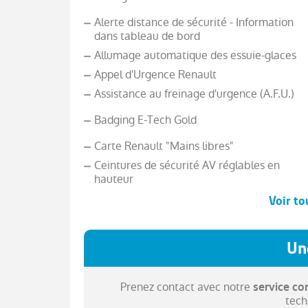
Alerte distance de sécurité - Information
dans tableau de bord
Allumage automatique des essuie-glaces
Appel d'Urgence Renault
Assistance au freinage d'urgence (A.F.U.)
Badging E-Tech Gold
Carte Renault "Mains libres"
Ceintures de sécurité AV réglables en
hauteur
Voir to
Climatisation automatique
Un
Compartiment de coffre
Prenez contact avec notre
service c
tech
Console centrale de rangement avec