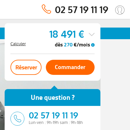
02 57 19 11 19
18 491 €
dès
270
€/mois
Calculer
Commander
Réserver
Une question ?
02 57 19 11 19
Lun-ven : 9h-19h sam : 9h-18h