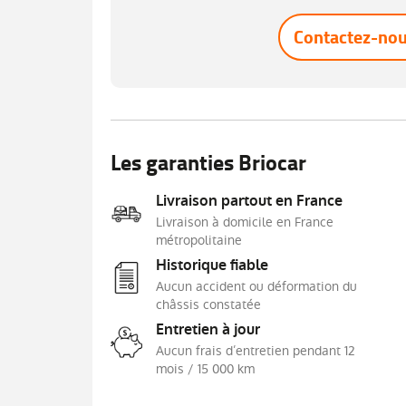
accoudoir
Contactez-no
Eclairage AV et AR Full LED Pure Vision
Feux de stop à LED
Harmonie beige
Jantes Alliages 17" Eridis
Les garanties Briocar
Lève-vitres électriques et impulsionnels
Livraison partout en France
Mode ECO
Livraison à domicile en France
Poignées de portes ton caisse
métropolitaine
Répétiteurs latéraux de changement de
Historique fiable
direction
Aucun accident ou déformation du
Sellerie MC2
châssis constatée
Système de détection de la pression des
Entretien à jour
pneumatiques
Aucun frais d’entretien pendant 12
mois / 15 000 km
Tableau de bord avec écran numérique et
personnalisable 7"