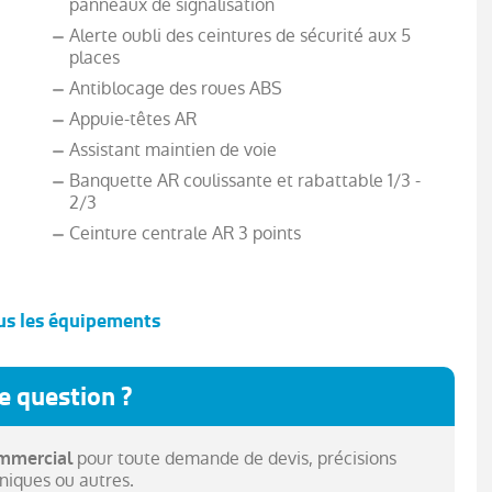
panneaux de signalisation
Alerte oubli des ceintures de sécurité aux 5
places
Antiblocage des roues ABS
Appuie-têtes AR
Assistant maintien de voie
Banquette AR coulissante et rabattable 1/3 -
2/3
Ceinture centrale AR 3 points
us les équipements
Commutation automatique des feux de
route/croisement
e question ?
Condamnation centralisée des portes avec
télécommande et condamnation des portes en
roulant
pour toute demande de devis, précisions
ommercial
EASY LINK avec écran 7" avec réplication
niques ou autres.