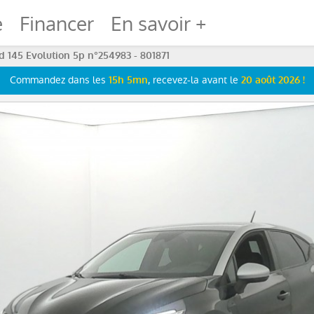
e
Financer
En savoir +
id 145 Evolution 5p n°254983 - 801871
Commandez dans les
, recevez-la avant le
15h 5mn
20 août 2026 !