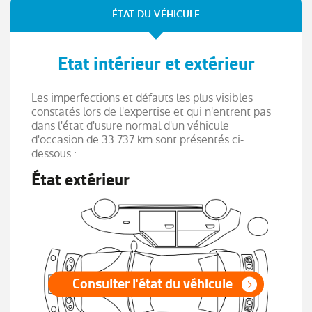
Renault Multi-sense
ÉTAT DU VÉHICULE
Répétiteurs de clignotant intégrés aux
rétroviseurs
Rétroviseur intérieur électrochrome
Etat intérieur et extérieur
Rétroviseurs extérieurs dégivrants, réglables et
rabattables électriquement
Les imperfections et défauts les plus visibles
Sellerie textile enduit grainé-tissu Noir Titane
constatés lors de l'expertise et qui n'entrent pas
dans l'état d'usure normal d'un véhicule
Sièges AV réglable en hauteur
d'occasion de 33 737 km sont présentés ci-
Système de surveillance de la pression des
dessous :
pneus
État extérieur
Système ISOFIX (i-Size) aux places AR
(latérales)
Tableau de bord avec écran numérique et
personnalisable 10"
Vitres et lunette AR surteintées
Volant gainé en textile enduit grainé Soft
Consulter l'état du véhicule
Touch