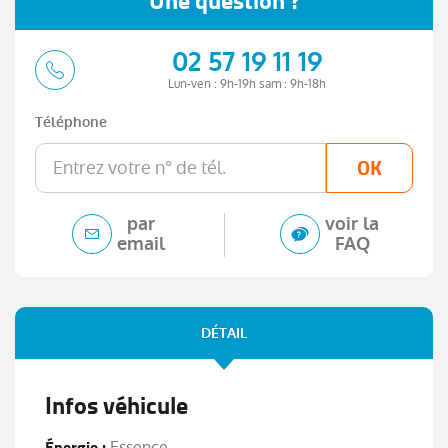
Une question ?
02 57 19 11 19
Lun-ven : 9h-19h sam : 9h-18h
Téléphone
OK
par
voir la
email
FAQ
DÉTAIL
Infos véhicule
Énergie :
Essence