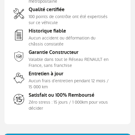
métropolitaine
Freinage actif d'urgence avec détection piétons
et cyclistes
Qualité certifiée
Frein de parking électrique avec fonction Auto-
100 points de contrôle ont été expertisés
Hold
sur ce véhicule
Harmonie intérieure foncée
Historique fiable
Aucun accident ou déformation du
Indicateur de changement de vitesse
châssis constatée
Jantes alliage 18" Pasadena diamantées noires
Garantie Constructeur
Kit de gonflage et de réparation des
Valable dans tout le Réseau RENAULT en
pneumatiques
France, sans franchise
Lève-vitres AR électriques avec fonction anti-
Entretien à jour
pincement
Aucun frais d’entretien pendant 12 mois /
Lève-vitres AV électriques à impulsion
15 000 km
Limiteur - régulateur de vitesse
Satisfait ou 100% Remboursé
Lunette AR chauffante
Zéro stress : 15 jours / 1 000km pour vous
décider
Programme eco mode
Projecteurs AV full LED Pure Vision
Purificateur d'air