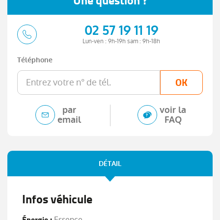
Une question ?
02 57 19 11 19
Lun-ven : 9h-19h sam : 9h-18h
Téléphone
OK
par
voir la
email
FAQ
DÉTAIL
Infos véhicule
Énergie :
Essence