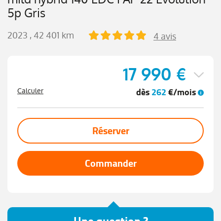
5p Gris
2023
, 42 401 km
4 avis
17 990 €
dès
262
€/mois
Calculer
Réserver
Commander