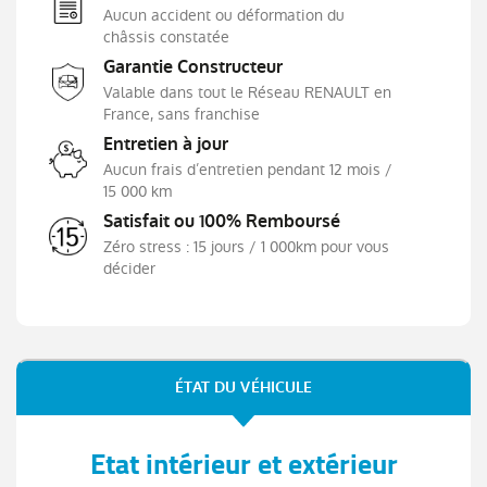
Aucun accident ou déformation du
Limiteur - régulateur de vitesse
châssis constatée
Lunette AR chauffante
Garantie Constructeur
Navigation embarquée avec cartographie
Valable dans tout le Réseau RENAULT en
Europe
France, sans franchise
Programme eco mode
Entretien à jour
Projecteurs AV full LED Pure Vision
Aucun frais d’entretien pendant 12 mois /
15 000 km
Purificateur d'air
Satisfait ou 100% Remboursé
Répétiteurs de clignotant intégrés aux
rétroviseurs
Zéro stress : 15 jours / 1 000km pour vous
décider
Rétroviseur intérieur jour/nuit
Rétroviseurs extérieurs dégivrants, réglables et
rabattables électriquement
Sellerie tissu Noir Titane
ÉTAT DU VÉHICULE
Sièges AV réglable en hauteur
Système de surveillance de la pression des
pneus
Etat intérieur et extérieur
Système ISOFIX (i-Size) aux places AR