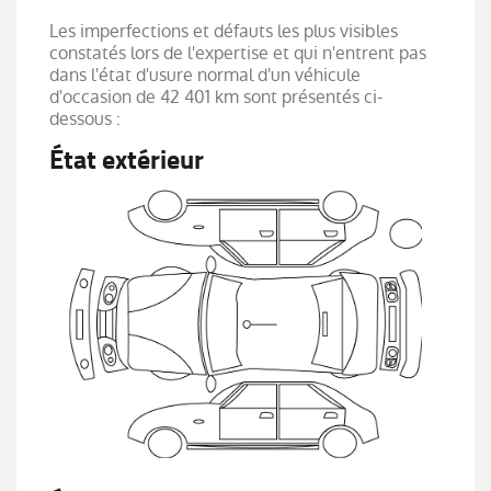
(latérales)
Les imperfections et défauts les plus visibles
Tableau de bord avec écran couleur 4,2'' et
constatés lors de l'expertise et qui n'entrent pas
compteurs analogiques
dans l'état d'usure normal d'un véhicule
Vitres et lunette AR surteintées
d'occasion de 42 401 km sont présentés ci-
dessous :
Volant gainé en textile enduit grainé Soft
Touch
État extérieur