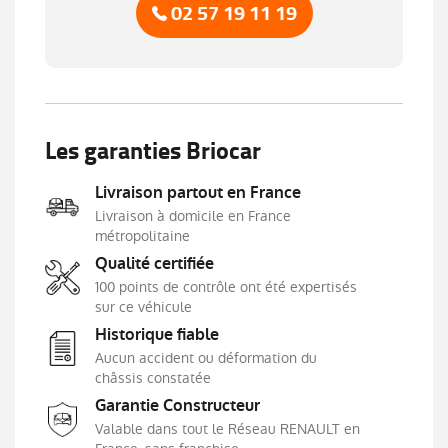
02 57 19 11 19
Contrôle dynamique de trajectoire ESC avec
ASR
Coques de rétroviseurs extérieures ton caisse
Eclairage des miroirs de courtoisie conducteur
et passager
Les garanties Briocar
Frein de parking assisté
Freinage actif d'urgence avec détection piétons
et cyclistes
Livraison partout en France
Livraison à domicile en France
Harmonie intérieure foncée
métropolitaine
Indicateur de changement de vitesse
Qualité certifiée
Kit de gonflage et de réparation des
100 points de contrôle ont été expertisés
pneumatiques
sur ce véhicule
Limiteur - régulateur de vitesse
Historique fiable
Lunette AR chauffante
Aucun accident ou déformation du
Lève-vitres AR électriques avec fonction anti-
châssis constatée
pincement
Garantie Constructeur
Lève-vitres AV électriques à impulsion
Valable dans tout le Réseau RENAULT en