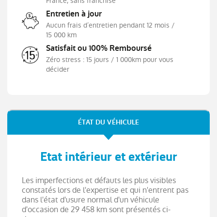
France, sans franchise
Programme eco mode
Entretien à jour
Purificateur d'air
Aucun frais d’entretien pendant 12 mois /
Répétiteurs de clignotant intégrés aux
15 000 km
rétroviseurs
Satisfait ou 100% Remboursé
Rétroviseur intérieur jour/nuit
Zéro stress : 15 jours / 1 000km pour vous
Rétroviseurs extérieurs dégivrants, réglables et
décider
rabattables électriquement
Sièges AV réglable en hauteur
Système de surveillance de la pression des
pneus
ÉTAT DU VÉHICULE
Système ISOFIX (i-Size) aux places AR
(latérales)
Tableau de bord avec écran couleur 4,2'' et
Etat intérieur et extérieur
compteurs analogiques
Vitres et lunette AR surteintées
Les imperfections et défauts les plus visibles
Volant gainé en textile enduit grainé Soft
constatés lors de l'expertise et qui n'entrent pas
Touch
dans l'état d'usure normal d'un véhicule
d'occasion de 29 458 km sont présentés ci-
Sellerie tissu Noir Titane