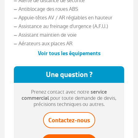
Alerte de distance de sécurité
Antiblocage des roues ABS
Appuie-têtes AV / AR réglables en hauteur
Assistance au freinage d'urgence (A.F.U.)
Assistant maintien de voie
Aérateurs aux places AR
Voir tous les équipements
Banquette AR rabattable 1/3-2/3
Boitier connect AIVC
Une question ?
Bouton d'appel d'urgence R-Call
Caméra de recul
Prenez contact avec notre
service
Carte Renault avec accès et démarrage mains
pour toute demande de devis,
commercial
libres avec fermeture à l'éloignement
précisions techniques ou autres.
Compartimentage de coffre
Compartimentage de coffre
Contactez-nous
Compatibilité Apple CarPlay Wifi
Condamnation centralisée des portes