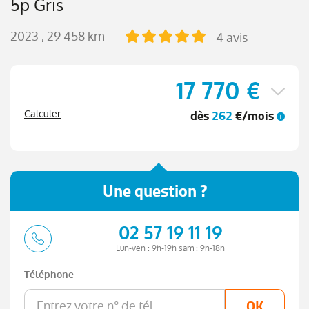
5p Gris
2023
, 29 458 km
4 avis
17 770 €
dès
262
€/mois
Calculer
Une question ?
02 57 19 11 19
Lun-ven : 9h-19h sam : 9h-18h
Téléphone
OK