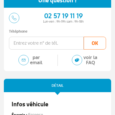
Une question ?
02 57 19 11 19
Lun-ven : 9h-19h sam : 9h-18h
Téléphone
OK
par
voir la
email
FAQ
DÉTAIL
Infos véhicule
Énergie :
Essence