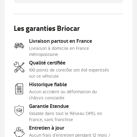
EBD
Eclairage d'ambiance
Ecran multifonction couleur
Les garanties Briocar
Ecran tactile
Livraison partout en France
ESP
Livraison à domicile en France
Feux de jour à LED
métropolitaine
Filtre à Pollen
Qualité certifiée
Fixations Isofix aux places arrières
100 points de contrôle ont été expertisés
Fonction MP3
sur ce véhicule
GPS Cartographique
Historique fiable
Aucun accident ou déformation du
Interface Media
châssis constatée
Jantes Alu
Garantie Etendue
Kit mains-libres Bluetooth
Valable dans tout le Réseau OPEL en
Lampes de lecture à l'avant
France, sans franchise
Limiteur de vitesse
Entretien à jour
Aucun frais d’entretien pendant 12 mois /
Miroir de courtoisie passager