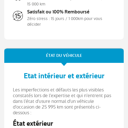
15 000 km
Orange Dynamik métallisé
Satisfait ou 100% Remboursé
Ordinateur de bord
Zéro stress : 15 jours / 1 000km pour vous
Phares avant LED
décider
Poignées ton carrosserie
Porte-gobelets avant
Prise 12V
Prise USB
ÉTAT DU VÉHICULE
Radar de stationnement AR
Radio
Etat intérieur et extérieur
Radio numérique DAB
Reconnaissance panneaux de signalisation
Les imperfections et défauts les plus visibles
Régulateur de vitesse
constatés lors de l'expertise et qui n'entrent pas
dans l'état d'usure normal d'un véhicule
Répétiteurs de clignotant dans rétro ext
d'occasion de 25 995 km sont présentés ci-
Rétroviseur intérieur électrochrome
dessous :
Rétroviseurs dégivrants
État extérieur
Rétroviseurs électriques