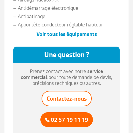
Antidémarrage électronique
Antipatinage
Appui-tête conducteur réglable hauteur
Voir tous les équipements
Appui-tête passager réglable en hauteur
Arrêt et redémarrage auto. du moteur
Une question ?
Assistance de maintien de trajectoire
Banquette 60/40
Prenez contact avec notre
service
Banquette AR rabattable
pour toute demande de devis,
commercial
Becquet arrière
précisions techniques ou autres.
Boucliers AV et AR couleur caisse
Contactez-nous
Capteur de luminosité
Capteur de pluie
Clim manuelle
02 57 19 11 19
Commandes du système audio au volant
Détecteur de sous-gonflage