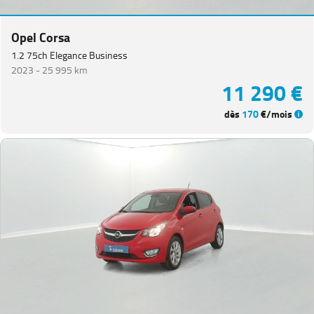
Equipement
Opel Corsa
1.2 75ch Elegance Business
2023 -
25 995 km
11 290 €
dès
170
€/mois