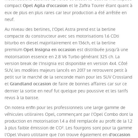
compact
et le Zafira Tourer étant quant à
Opel Agila d'occasion
eux de plus en plus rares car leur production a été arrêtée en
neuf.
Au niveau des berlines, l'Opel Astra prend est la berline
compacte du constructeur avec ses motorisations 1.6 CDti
biturbo en diesel majoritairement en 136ch, et la berline
premium
est distribuée jusqu'à une
Opel Insigna en occasion
motorisation essence en 2.8 V6 Turbo générant 325 ch. La
version break de l'Insignia est disponible en version 4x4. Côté
SUV, les modèles majeurs lancés en 2017 se retrouvent petit à
petit sur le marché de la senconde main pour les SUV Crossland
et
de faire de bonnes affaires car sur ce
Grandland occasion
dernier la sortie en neuf fut quelque peu poussive et les tarifs
revus à la baisse.
On notera enfin pour les professionnels une large gamme de
véhicules utiliraires Opel, commençant par l'Opel Combo dont la
production en motorisation 1.4 a été remplacée au profit de la 1.2
à plus faible émission de CO². Les fourgons sont pour la gamme
l'Opel Vivaro utilitaire que l'on trouve également en
d'occasion