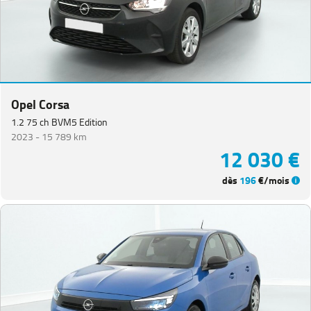
Opel Corsa
1.2 75 ch BVM5 Edition
2023 -
15 789 km
12 030 €
dès
196
€/mois