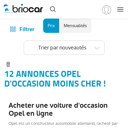
Me
Marque
Prix
Mensualités
Filtrer
Achat
/
Modèle
Financer
Trier par nouveautés
RENAULT
(
575
)
Reprise
PEUGEOT
(
152
)
Qui sommes-nous ?
VOLKSWAGEN
(
94
)
Comment ça marche ?
12 ANNONCES OPEL
DACIA
Catalogue des marques
D'OCCASION MOINS CHER !
(
77
)
CITROEN
Les agences Briocar
(
65
)
NISSAN
Avis client
(
48
)
Acheter une voiture d'occasion
Voir
Les occasions certifiées
Opel en ligne
plus
Revue de presse
de
Opel est un constructeur automobile allemand, racheté par
marques
Contactez-nous