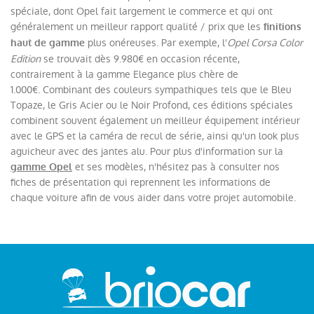
spéciale, dont Opel fait largement le commerce et qui ont
généralement un meilleur rapport qualité / prix que les
finitions
plus onéreuses. Par exemple, l'
Opel Corsa Color
haut de gamme
Edition
se trouvait dès 9.980€ en occasion récente,
contrairement à la gamme Elegance plus chère de
1.000€. Combinant des couleurs sympathiques tels que le Bleu
Topaze, le Gris Acier ou le Noir Profond, ces éditions spéciales
combinent souvent également un meilleur équipement intérieur
avec le GPS et la caméra de recul de série, ainsi qu'un look plus
aguicheur avec des jantes alu. Pour plus d'information sur la
et ses modèles, n'hésitez pas à consulter nos
gamme Opel
fiches de présentation qui reprennent les informations de
chaque voiture afin de vous aider dans votre projet automobile.