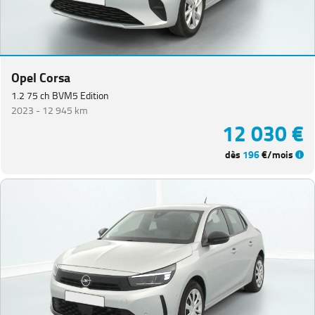
Opel Corsa
1.2 75 ch BVM5 Edition
2023 -
12 945 km
12 030 €
dès
196
€/mois