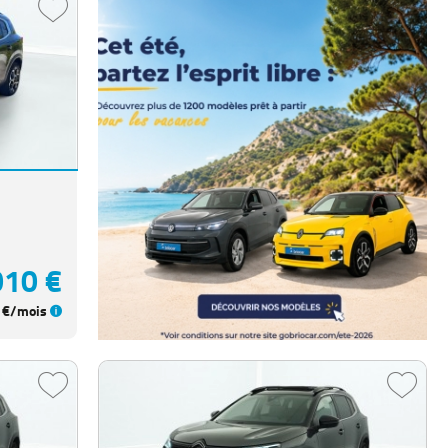
010 €
€/mois