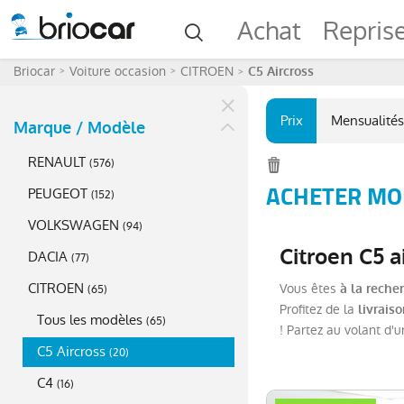
Achat
Repris
Briocar
Voiture occasion
CITROEN
C5 Aircross
Prix
Mensualités
Marque / Modèle
RENAULT
(
576
)
ACHETER MOI
PEUGEOT
(
152
)
VOLKSWAGEN
(
94
)
Citroen C5 a
DACIA
(
77
)
CITROEN
Vous êtes
à la reche
(
65
)
Profitez de la
livrais
Tous les modèles
(
65
)
! Partez au volant d'
C5 Aircross
(
20
)
C4
(
16
)