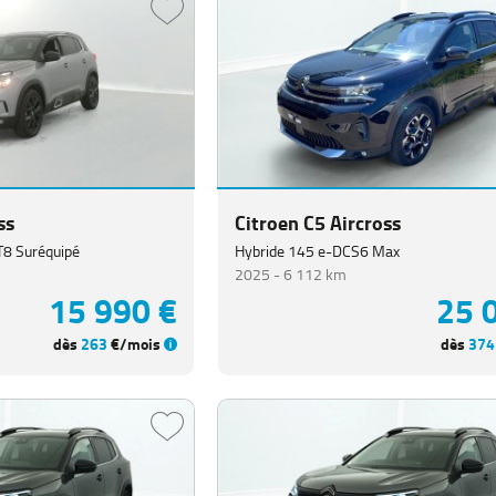
ss
Citroen C5 Aircross
T8 Suréquipé
Hybride 145 e-DCS6 Max
2025 -
6 112 km
15 990 €
25 
dès
263
€/mois
dès
374