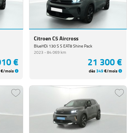
Citroen C5 Aircross
BlueHDi 130 S S EAT8 Shine Pack
2023 -
84 069 km
010 €
21 300 €
€/mois
dès
349
€/mois