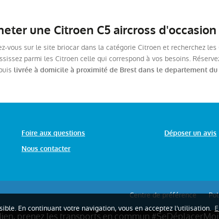
ter une Citroen C5 aircross d'occasion 
ez-vous sur le site briocar dans la catégorie Citroen et recherchez le
ississez parmi les Citroen celle qui correspond à vos besoins. Réservez
 puis
livrée à domicile à proximité de Brest dans le departement du
Foire aux questions
Déposer un avis
Nous contacter
Centre de préférence
Pol
ssible. En continuant votre navigation, vous en acceptez l'utilisation.
E
dien, prenez les transports en commun #SeDéplacerMoi