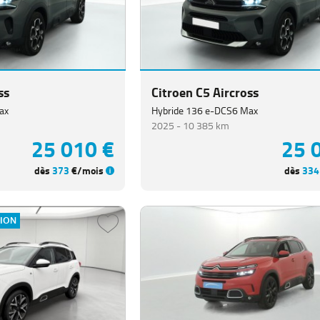
ss
Citroen C5 Aircross
ax
Hybride 136 e-DCS6 Max
2025 -
10 385 km
25 010 €
25 
dès
373
€/mois
dès
334
TION