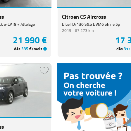
ss
Citroen C5 Aircross
ck e-EAT8 + Attelage
BlueHDi 130 S&S BVM6 Shine 5p
2019 -
67 273 km
21 990 €
17 
dès
335
€/mois
dès
311
ss