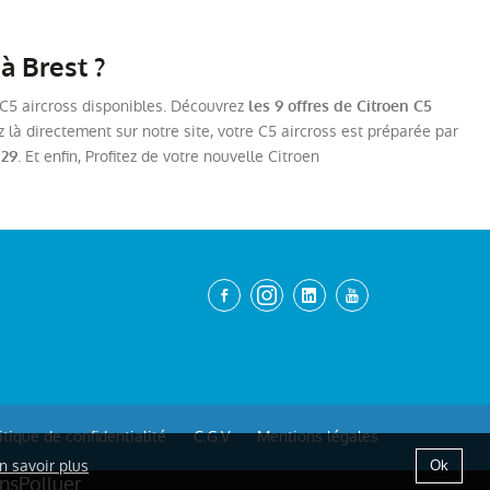
à Brest ?
s C5 aircross disponibles. Découvrez
les 9 offres de Citroen C5
 là directement sur notre site, votre C5 aircross est préparée par
. Et enfin, Profitez de votre nouvelle Citroen
 29
itique de confidentialité
C.G.V
Mentions légales
n savoir plus
Ok
nsPolluer