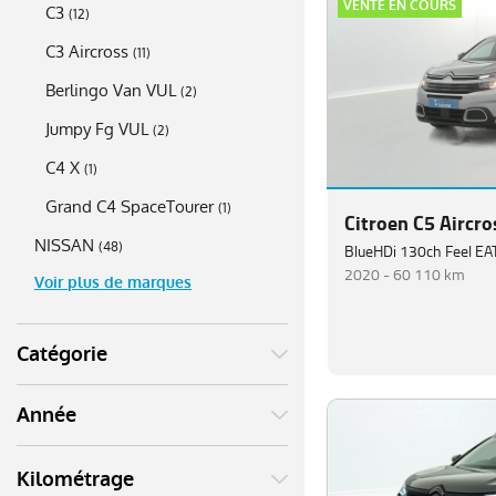
VENTE EN COURS
C3
(
12
)
C3 Aircross
(
11
)
Berlingo Van VUL
(
2
)
Jumpy Fg VUL
(
2
)
C4 X
(
1
)
Grand C4 SpaceTourer
(
1
)
Citroen C5 Aircro
NISSAN
(
48
)
BlueHDi 130ch Feel EA
2020 -
60 110 km
Voir plus de marques
Catégorie
Année
Kilométrage