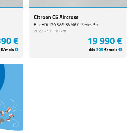
Citroen C5 Aircross
BlueHDi 130 S&S BVM6 C-Series 5p
2022 -
51 110 km
390 €
19 990 €
€/mois
dès
309
€/mois