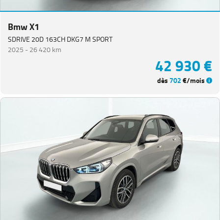
Equipement
Bmw X1
SDRIVE 20D 163CH DKG7 M SPORT
2025 -
26 420 km
42 930 €
dès
702
€/mois