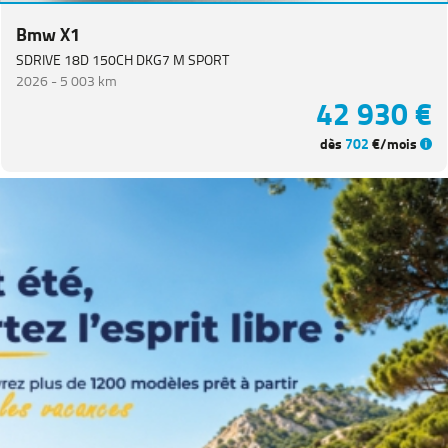
Bmw X1
SDRIVE 18D 150CH DKG7 M SPORT
2026 -
5 003 km
42 930 €
dès
702
€/mois