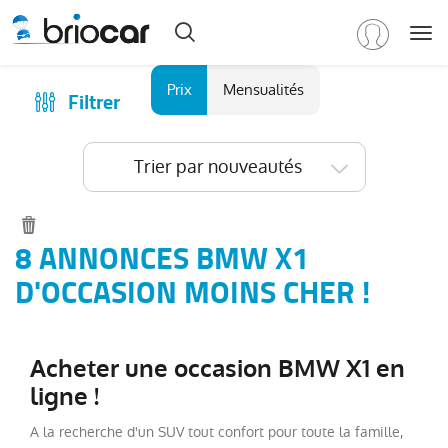
Me
Marque
Prix
Mensualités
Filtrer
Achat
/
Modèle
Financer
Trier par nouveautés
RENAULT
(
592
)
Reprise
PEUGEOT
(
149
)
Qui sommes-nous ?
VOLKSWAGEN
(
90
)
Comment ça marche ?
8 ANNONCES BMW X1
DACIA
Catalogue des marques
D'OCCASION MOINS CHER !
(
77
)
CITROEN
Les agences Briocar
(
64
)
NISSAN
Avis client
(
46
)
Acheter une occasion BMW X1 en
Voir
Les occasions certifiées
ligne !
plus
Revue de presse
de
A la recherche d'un SUV tout confort pour toute la famille,
marques
Contactez-nous