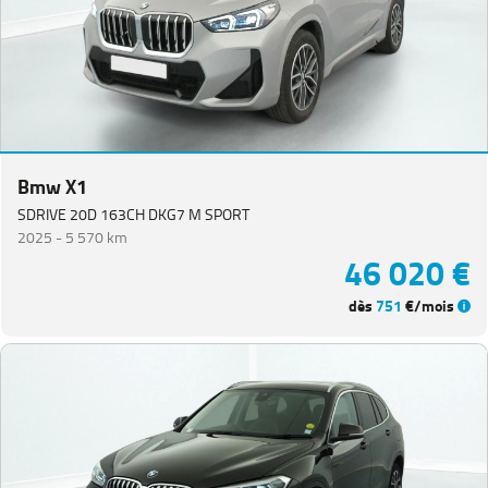
Bmw X1
SDRIVE 20D 163CH DKG7 M SPORT
2025 -
5 570 km
46 020 €
dès
751
€/mois