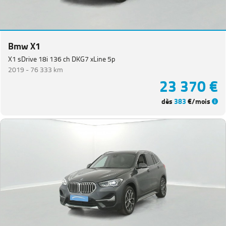
Bmw X1
X1 sDrive 18i 136 ch DKG7 xLine 5p
2019 -
76 333 km
23 370 €
dès
383
€/mois