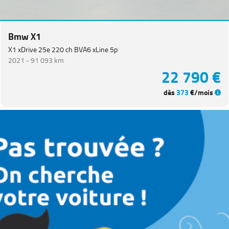
Bmw X1
X1 xDrive 25e 220 ch BVA6 xLine 5p
2021 -
91 093 km
22 790 €
dès
373
€/mois