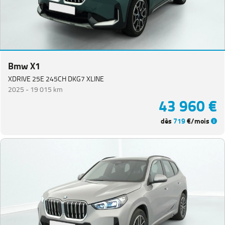
Bmw X1
XDRIVE 25E 245CH DKG7 XLINE
2025 -
19 015 km
43 960 €
dès
719
€/mois