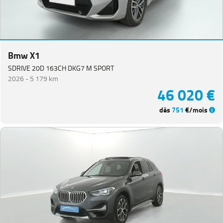
Bmw X1
SDRIVE 20D 163CH DKG7 M SPORT
2026 -
5 179 km
46 020 €
dès
751
€/mois