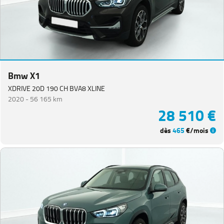
Bmw X1
XDRIVE 20D 190 CH BVA8 XLINE
2020 -
56 165 km
28 510 €
dès
465
€/mois