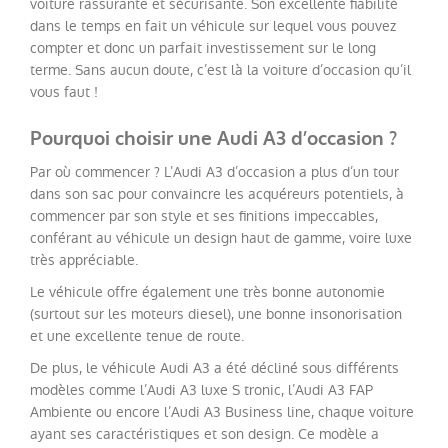
voiture rassurante et sécurisante. Son excellente fiabilité
dans le temps en fait un véhicule sur lequel vous pouvez
Catégorie
compter et donc un parfait investissement sur le long
terme. Sans aucun doute, c’est là la voiture d’occasion qu’il
vous faut !
Année
Pourquoi choisir une Audi A3 d’occasion ?
Kilométrage
Par où commencer ? L’Audi A3 d’occasion a plus d’un tour
dans son sac pour convaincre les acquéreurs potentiels, à
commencer par son style et ses finitions impeccables,
Prix
conférant au véhicule un design haut de gamme, voire luxe
très appréciable.
Puissance
Le véhicule offre également une très bonne autonomie
(surtout sur les moteurs diesel), une bonne insonorisation
Couleurs
et une excellente tenue de route.
De plus, le véhicule Audi A3 a été décliné sous différents
Transmission
modèles comme l’Audi A3 luxe S tronic, l’Audi A3 FAP
Ambiente ou encore l’Audi A3 Business line, chaque voiture
ayant ses caractéristiques et son design. Ce modèle a
Energie