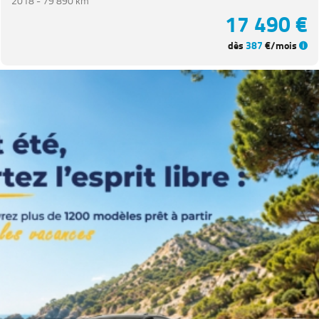
2018 -
79 890 km
17 490 €
dès
387
€/mois