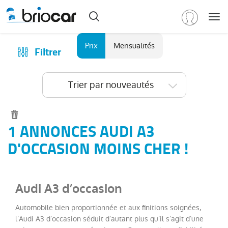
Me
Marque
Prix
Mensualités
Filtrer
Achat
/
Modèle
Financer
Trier par nouveautés
RENAULT
(
591
)
Reprise
PEUGEOT
(
150
)
Qui sommes-nous ?
VOLKSWAGEN
(
91
)
Comment ça marche ?
1 ANNONCES AUDI A3
DACIA
Catalogue des marques
D'OCCASION MOINS CHER !
(
78
)
CITROEN
Les agences Briocar
(
65
)
NISSAN
Avis client
(
47
)
Audi A3 d’occasion
Voir
Les occasions certifiées
plus
Automobile bien proportionnée et aux finitions soignées,
Revue de presse
de
l’Audi A3 d’occasion séduit d’autant plus qu’il s’agit d’une
marques
Contactez-nous