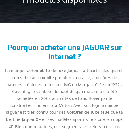
Pourquoi acheter une JAGUAR sur
Internet ?
La marque
fait partie des grands
automobile de luxe Jaguar
noms de l'automobile premium anglaise, aux côtés de
marques icôniques telles que MG ou Morgan. Créé en 1922 à
Coventry, le symbole du haut de gamme anglais a été
rachetée en 2008 aux côtés de Land Rover par le
constructeur indien Tata Motors.Avec son logo icônique,
est très connu pour ses
telle que la
Jaguar
voitures de luxe
et ses modèles sportifs tels que le coupé
berline Jaguar XE
XF. Bien que rentables, ces segments restreints n'ont pas