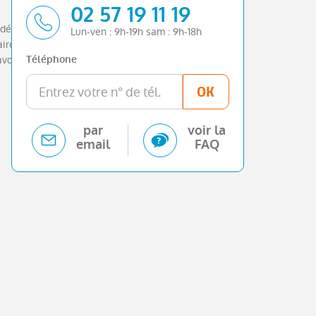
02 57 19 11 19
dé à nos clients ayant acheté chez Briocar
Lun-ven : 9h-19h sam : 9h-18h
aire une idée précise des qualités de véhicule
avoir. Découvrez les 430 avis de nos clients ayant
Téléphone
OK
par
voir la
email
FAQ