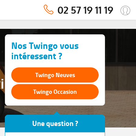
02 57 19 11 19
Nos Twingo vous
intéressent ?
Twingo Neuves
wingo
Twingo Occasion
Une question ?