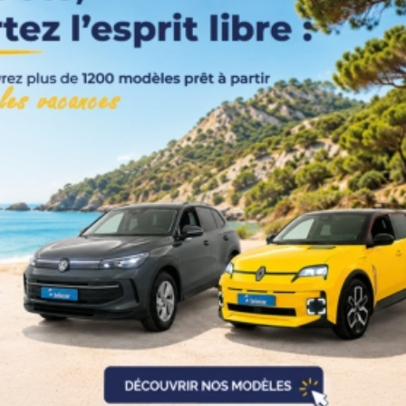
Catégorie
Année
Kilométrage
Prix
Puissance
Couleurs
Transmission
Energie
Equipement