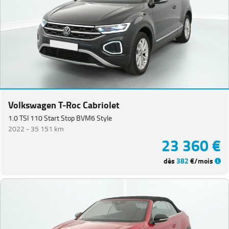
(
18
)
Tiguan
(
14
)
Golf
(
6
)
T-
Cross
(
5
)
Golf
SW
(
3
)
Volkswagen T-Roc Cabriolet
Taigo
(
3
)
1.0 TSI 110 Start Stop BVM6 Style
2022 -
35 151 km
Crafter
23 360 €
Combi
(
2
)
T-
dès
382
€/mois
Roc
Cabriolet
(
2
)
Tiguan
Allspace
(
2
)
Touran
(
2
)