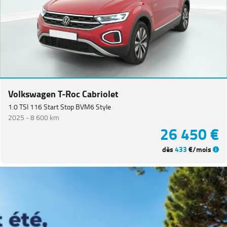
Coccinelle
(
1
)
Golf
Sportsvan
(
1
)
ID.4
(
1
)
Passat
(
1
)
Volkswagen T-Roc Cabriolet
Polo
(
1
)
1.0 TSI 116 Start Stop BVM6 Style
DACIA
(
79
)
2025 -
8 600 km
26 450 €
CITROEN
(
65
)
dès
433
€/mois
NISSAN
(
46
)
Voir
plus
de
marques