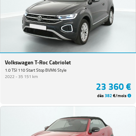
(
19
)
Tiguan
(
15
)
T-
Cross
(
6
)
Golf
(
5
)
Golf
SW
(
3
)
Volkswagen T-Roc Cabriolet
T-
1.0 TSI 110 Start Stop BVM6 Style
Roc
2022 -
35 151 km
Cabriolet
(
3
)
23 360 €
Taigo
(
3
)
dès
382
€/mois
Crafter
Combi
(
2
)
Passat
(
2
)
Touran
(
2
)