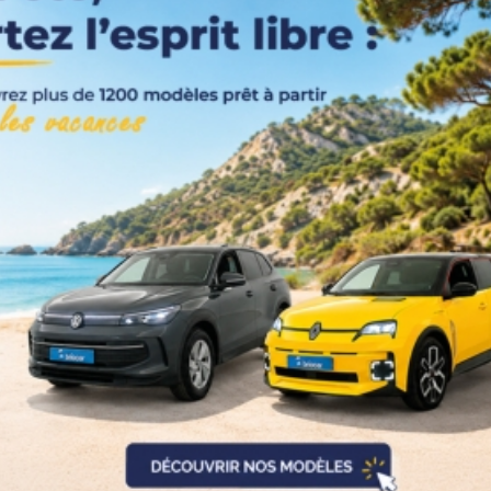
Catégorie
Année
Kilométrage
Prix
Puissance
Couleurs
Transmission
Energie
Equipement