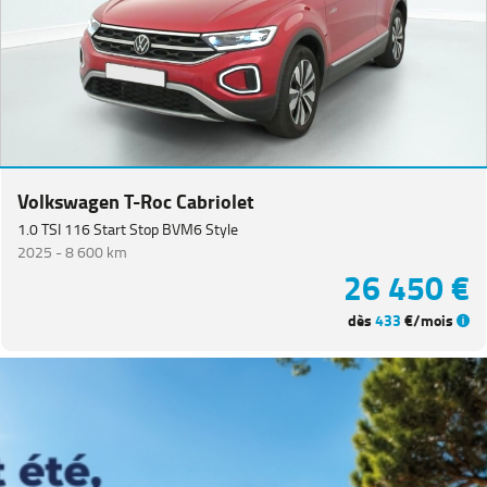
Coccinelle
(
1
)
Golf
Sportsvan
(
1
)
ID.4
(
1
)
Polo
(
1
)
Tiguan
Volkswagen T-Roc Cabriolet
Allspace
(
1
)
1.0 TSI 116 Start Stop BVM6 Style
DACIA
(
78
)
2025 -
8 600 km
26 450 €
CITROEN
(
65
)
dès
433
€/mois
NISSAN
(
46
)
Voir
plus
de
marques