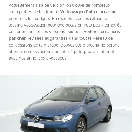
(
20
)
Actuellement à sa 6e version, on trouve de nombreux
Tiguan
(
16
)
exemplaires de la citadine
Volkswagen Polo d'occasion
pour tous les budgets. En récents avec les retours de
T-
leasing Volkswagen pour une occasion Polo peu kilométrée
Cross
(
7
)
ou sur les anciennes versions pour des
voitures occasions
Golf
(
5
)
, révisées et garanties dans tout le Réseau de
pas cher
concessions de la marque, trouvez votre prochaine berline
T-
allemande d'occasion à acheter à petit prix sur Internet
Roc
avec nos annonces ci-dessous.
Cabriolet
(
4
)
Golf
SW
(
3
)
Taigo
(
3
)
Crafter
Combi
(
2
)
Polo
(
2
)
Touran
(
2
)