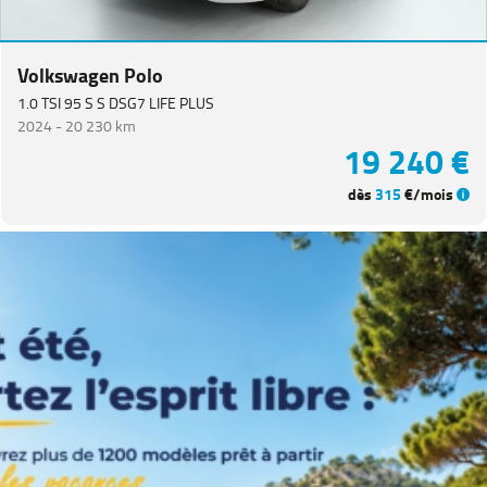
Catégorie
Année
Volkswagen Polo
1.0 TSI 95 S S DSG7 LIFE PLUS
Kilométrage
2024 -
20 230 km
19 240 €
Prix
dès
315
€/mois
Puissance
Couleurs
Transmission
Energie
Equipement