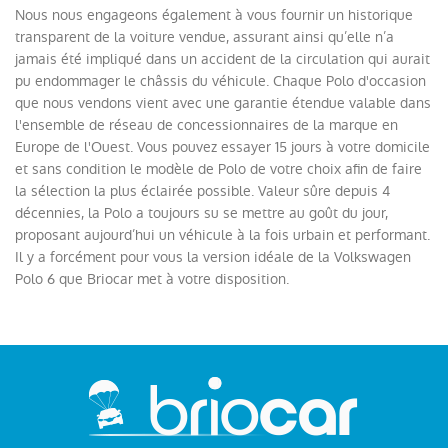
Nous nous engageons également à vous fournir un historique
transparent de la voiture vendue, assurant ainsi qu’elle n’a
jamais été impliqué dans un accident de la circulation qui aurait
pu endommager le châssis du véhicule. Chaque Polo d'occasion
que nous vendons vient avec une garantie étendue valable dans
l'ensemble de réseau de concessionnaires de la marque en
Europe de l'Ouest. Vous pouvez essayer 15 jours à votre domicile
et sans condition le modèle de Polo de votre choix afin de faire
la sélection la plus éclairée possible. Valeur sûre depuis 4
décennies, la Polo a toujours su se mettre au goût du jour,
proposant aujourd’hui un véhicule à la fois urbain et performant.
Il y a forcément pour vous la version idéale de la Volkswagen
Polo 6 que Briocar met à votre disposition.