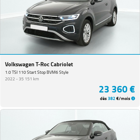
Catégorie
Année
Kilométrage
Volkswagen T-Roc Cabriolet
Prix
1.0 TSI 110 Start Stop BVM6 Style
2022 -
35 151 km
23 360 €
Puissance
dès
382
€/mois
Couleurs
Transmission
Energie