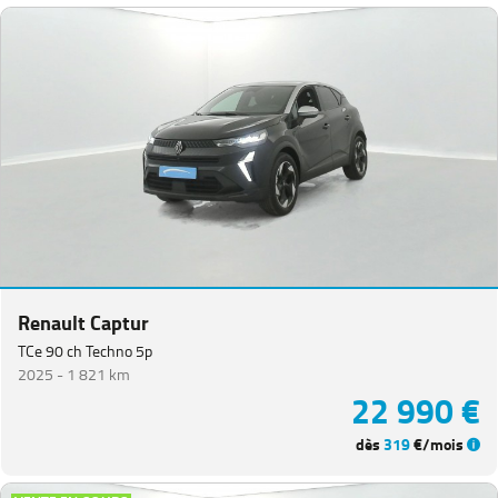
Renault Captur
TCe 90 ch Techno 5p
2025 -
1 821 km
22 990 €
dès
319
€/mois