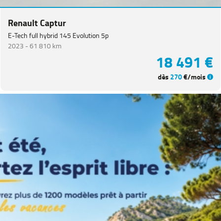
CITROEN
(
66
)
Renault Captur
NISSAN
(
47
)
E-Tech full hybrid 145 Evolution 5p
Voir
2023 -
61 810 km
plus
18 491 €
de
marques
dès
270
€/mois
Catégorie
Année
Kilométrage
Prix
Puissance