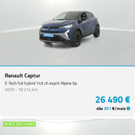
Renault Captur
E-Tech full hybrid 145 ch esprit Alpine 5p
2025 -
18 214 km
26 490 €
dès
351
€/mois
VENTE EN COURS