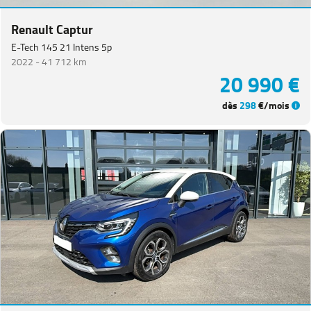
Renault Captur
E-Tech 145 21 Intens 5p
2022 -
41 712 km
20 990 €
dès
298
€/mois