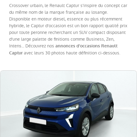
Twingo
(
20
)
Crossover urbain, le Renault Captur s'inspire du concept car
du même nom de la marque française au losange.
Trafic
Fg
Disponible en moteur diesel, essence ou plus récemment
VUL
hybride, le Captur d'occasion est un bon rapport qualité prix
(
19
)
pour toute peronne recherchant un SUV compact disposant
Megane
(
18
)
d'une large palette de finitions comme Business, Zen,
Intens... Découvrez nos
annonces d'occasions Renault
Espace
(
13
)
avec leurs 30 photos haute définition ci-dessous.
Captur
Scenic
(
13
)
Kadjar
(
11
)
Kangoo
VAN
(
8
)
Rafale
(
7
)
Trafic
Combi
(
4
)
Zoe
(
4
)
Express