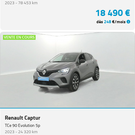
2023 -
78 453 km
18 490 €
dès
248
€/mois
VENTE EN COURS
Renault Captur
TCe 90 Evolution 5p
2023 -
24 320 km