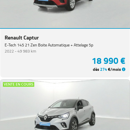
Renault Captur
E-Tech 145 21 Zen Boite Automatique + Attelage 5p
2022 -
49 983 km
18 990 €
dès
274
€/mois
VENTE EN COURS