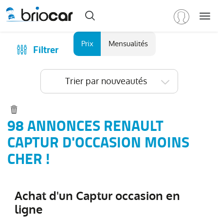
Me
Marque
Prix
Mensualités
Filtrer
Achat
/
Modèle
Financer
Trier par nouveautés
RENAULT
(
589
)
Reprise
Tous
Qui sommes-nous ?
les
Comment ça marche ?
98 ANNONCES RENAULT
modèles
(
589
)
Catalogue des marques
CAPTUR D'OCCASION MOINS
Clio
(
194
)
Les agences Briocar
CHER !
Captur
(
98
)
Avis client
Arkana
(
79
)
Les occasions certifiées
Austral
(
48
)
Achat d'un Captur occasion en
Revue de presse
Symbioz
(
36
)
ligne
Contactez-nous