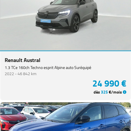
Twingo
(
20
)
Trafic
Fg
VUL
(
19
)
Megane
(
17
)
Scenic
(
14
)
Espace
(
13
)
Renault Austral
Kadjar
(
11
)
1.3 TCe 160ch Techno esprit Alpine auto Suréquipé
2022 -
46 842 km
Kangoo
24 990 €
VAN
(
7
)
dès
325
€/mois
Rafale
(
7
)
Trafic
Combi
(
4
)
Zoe
(
4
)
Express