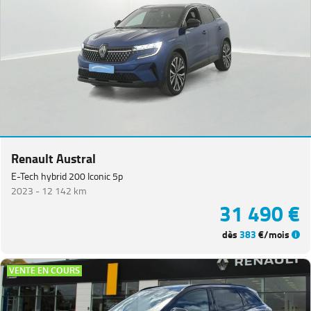
Renault Austral
E-Tech hybrid 200 Iconic 5p
2023 -
12 142 km
31 490 €
dès
383
€/mois
VENTE EN COURS