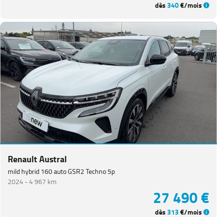
dès
340
€/mois
Renault Austral
mild hybrid 160 auto GSR2 Techno 5p
2024 -
4 967 km
27 490 €
dès
313
€/mois