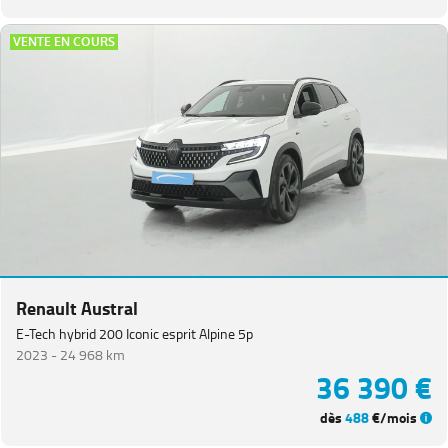
VENTE EN COURS
Renault Austral
E-Tech hybrid 200 Iconic esprit Alpine 5p
2023 -
24 968 km
36 390 €
dès
488
€/mois