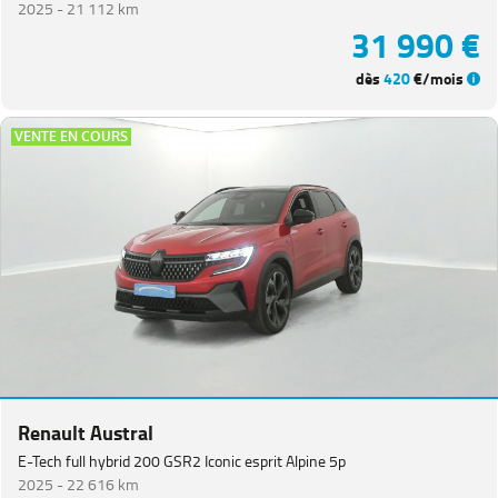
2025 -
21 112 km
31 990 €
dès
420
€/mois
VENTE EN COURS
Renault Austral
E-Tech full hybrid 200 GSR2 Iconic esprit Alpine 5p
2025 -
22 616 km