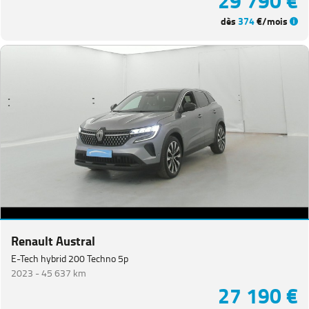
29 790 €
dès
374
€/mois
Renault Austral
E-Tech hybrid 200 Techno 5p
2023 -
45 637 km
27 190 €