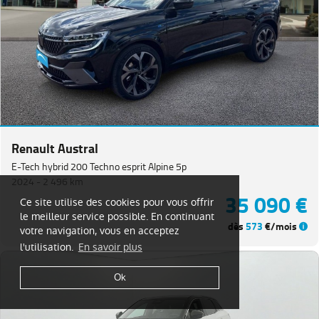
Renault Austral
E-Tech hybrid 200 Techno esprit Alpine 5p
2024 -
2 496 km
35 090 €
Ce site utilise des cookies pour vous offrir
le meilleur service possible. En continuant
dès
573
€/mois
votre navigation, vous en acceptez
l'utilisation.
En savoir plus
Ok