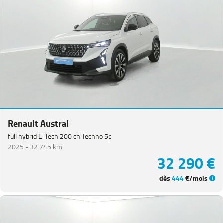
Renault Austral
full hybrid E-Tech 200 ch Techno 5p
2025 -
32 745 km
32 290 €
dès
444
€/mois