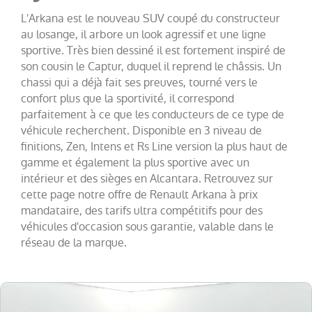
Twingo
(
20
)
L'Arkana est le nouveau SUV coupé du constructeur
Trafic
au losange, il arbore un look agressif et une ligne
Fg
sportive. Très bien dessiné il est fortement inspiré de
VUL
(
19
)
son cousin le Captur, duquel il reprend le châssis. Un
chassi qui a déjà fait ses preuves, tourné vers le
Megane
(
17
)
confort plus que la sportivité, il correspond
Scenic
(
13
)
parfaitement à ce que les conducteurs de ce type de
véhicule recherchent. Disponible en 3 niveau de
Espace
(
12
)
finitions, Zen, Intens et Rs Line version la plus haut de
Kadjar
(
11
)
gamme et également la plus sportive avec un
intérieur et des sièges en Alcantara. Retrouvez sur
Kangoo
cette page notre offre de Renault Arkana à prix
VAN
(
8
)
mandataire, des tarifs ultra compétitifs pour des
Rafale
(
7
)
véhicules d'occasion sous garantie, valable dans le
réseau de la marque.
Trafic
Combi
(
4
)
Zoe
(
4
)
Express