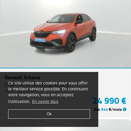
Renault Arkana
Ce site utilise des cookies pour vous offrir
E-Tech hybride 145 22 Engineered 5p
le meilleur service possible. En continuant
2023 -
19 356 km
votre navigation, vous en acceptez
24 990 €
l'utilisation.
En savoir plus
dès
344
€/mois
Ok