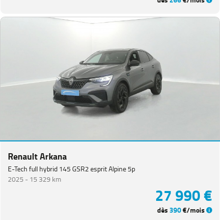
dès
266
€/mois
Renault Arkana
E-Tech full hybrid 145 GSR2 esprit Alpine 5p
2025 -
15 329 km
27 990 €
dès
390
€/mois