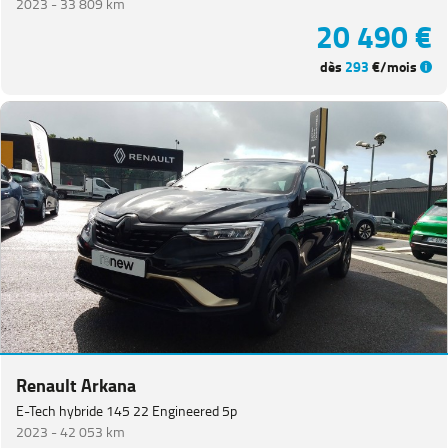
2023 -
33 809 km
20 490 €
dès
293
€/mois
Renault Arkana
E-Tech hybride 145 22 Engineered 5p
2023 -
42 053 km