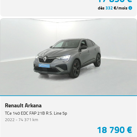
dès
332
€/mois
Renault Arkana
TCe 140 EDC FAP 21B R.S. Line 5p
2022 -
74 371 km
18 790 €