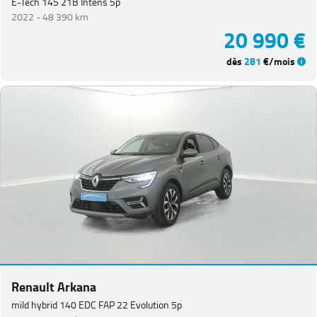
E-Tech 145 21B Intens 5p
2022 -
48 390 km
20 990 €
dès
281
€/mois
Renault Arkana
mild hybrid 140 EDC FAP 22 Evolution 5p