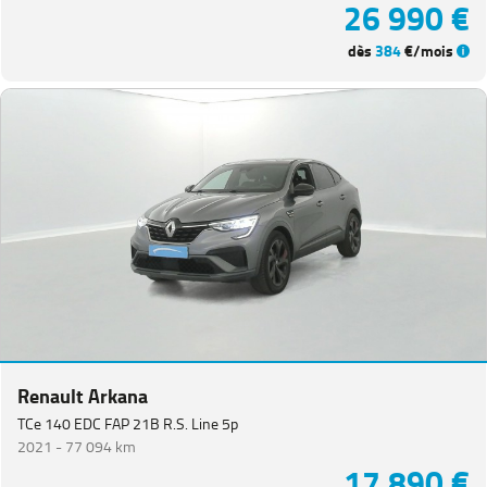
26 990 €
dès
384
€/mois
Renault Arkana
TCe 140 EDC FAP 21B R.S. Line 5p
2021 -
77 094 km
17 890 €