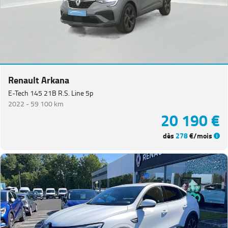
Renault Arkana
E-Tech 145 21B R.S. Line 5p
2022 -
59 100 km
20 190 €
dès
278
€/mois