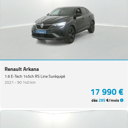
Van
(
3
)
Koleos
(
3
)
Master
Fg
VUL
(
3
)
Megane
Estate
(
3
)
Kangoo
(
2
)
Renault Arkana
Renault
1.6 E-Tech 145ch RS Line Suréquipé
5
(
2
)
2021 -
90 140 km
17 990 €
Grand
Scenic
(
1
)
dès
295
€/mois
PEUGEOT
(
152
)
VOLKSWAGEN
(
91
)
DACIA
(
75
)