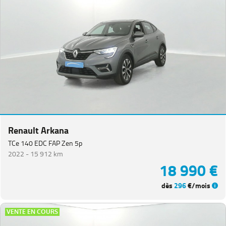
Renault Arkana
TCe 140 EDC FAP Zen 5p
2022 -
15 912 km
18 990 €
dès
296
€/mois
VENTE EN COURS