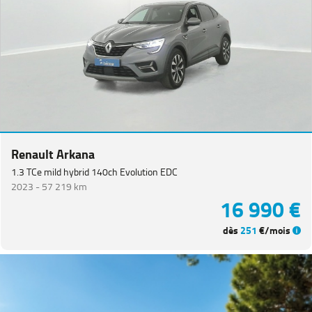
CITROEN
(
66
)
NISSAN
(
46
)
Voir
plus
de
marques
Catégorie
Renault Arkana
1.3 TCe mild hybrid 140ch Evolution EDC
Année
2023 -
57 219 km
16 990 €
Kilométrage
dès
251
€/mois
Prix
Puissance