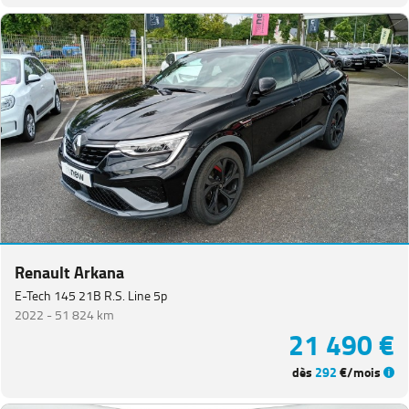
Renault Arkana
E-Tech 145 21B R.S. Line 5p
2022 -
51 824 km
21 490 €
dès
292
€/mois