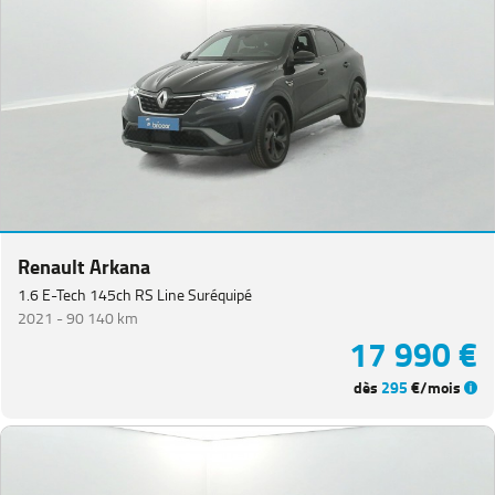
Van
(
3
)
Koleos
(
3
)
Master
Fg
VUL
(
3
)
Kangoo
(
2
)
Megane
Estate
(
2
)
Renault Arkana
Renault
1.6 E-Tech 145ch RS Line Suréquipé
5
(
2
)
2021 -
90 140 km
17 990 €
Grand
Scenic
(
1
)
dès
295
€/mois
PEUGEOT
(
152
)
VOLKSWAGEN
(
94
)
DACIA
(
76
)