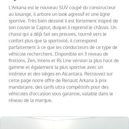
Trafic
L'Arkana est le nouveau SUV coupé du constructeur
Fg
VUL
au losange, il arbore un look agressif et une ligne
(
20
)
sportive. Très bien dessiné il est fortement inspiré de
Twingo
(
18
)
son cousin le Captur, duquel il reprend le châssis. Un
chassi qui a déjà fait ses preuves, tourné vers le
Megane
(
17
)
confort plus que la sportivité, il correspond
Espace
(
13
)
parfaitement à ce que les conducteurs de ce type de
véhicule recherchent. Disponible en 3 niveau de
Scenic
(
12
)
finitions, Zen, Intens et Rs Line version la plus haut de
Kadjar
(
11
)
gamme et également la plus sportive avec un
intérieur et des sièges en Alcantara. Retrouvez sur
Kangoo
cette page notre offre de Renault Arkana à prix
VAN
(
8
)
mandataire, des tarifs ultra compétitifs pour des
Rafale
(
7
)
véhicules d'occasion sous garantie, valable dans le
réseau de la marque.
Trafic
Combi
(
4
)
Zoe
(
4
)
Express