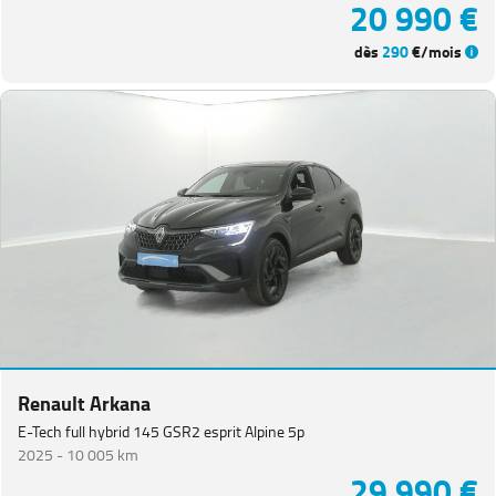
20 990 €
dès
290
€/mois
Renault Arkana
E-Tech full hybrid 145 GSR2 esprit Alpine 5p
2025 -
10 005 km
29 990 €