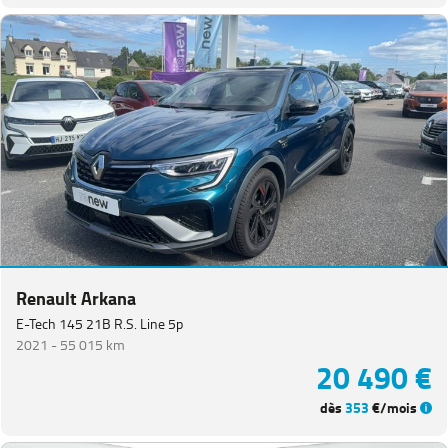
Renault Arkana
E-Tech 145 21B R.S. Line 5p
2021 -
55 015 km
20 490 €
dès
353
€/mois