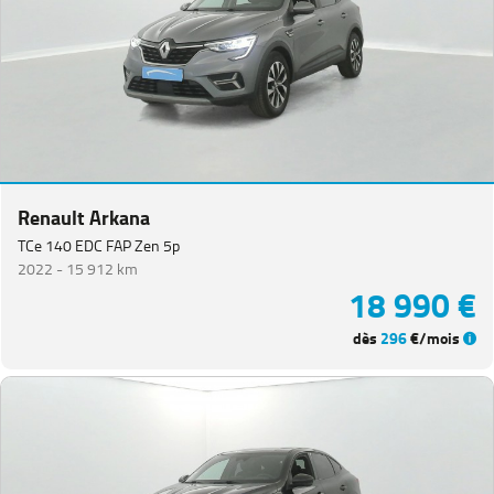
Renault Arkana
TCe 140 EDC FAP Zen 5p
2022 -
15 912 km
18 990 €
dès
296
€/mois