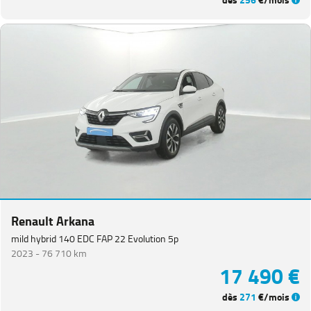
dès
256
€/mois
Renault Arkana
mild hybrid 140 EDC FAP 22 Evolution 5p
2023 -
76 710 km
17 490 €
dès
271
€/mois