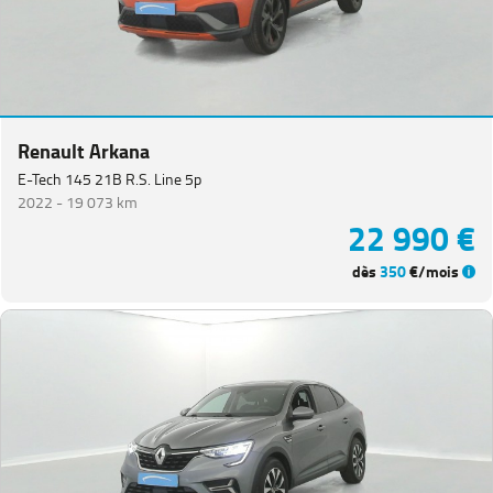
Renault Arkana
E-Tech 145 21B R.S. Line 5p
2022 -
19 073 km
22 990 €
dès
350
€/mois