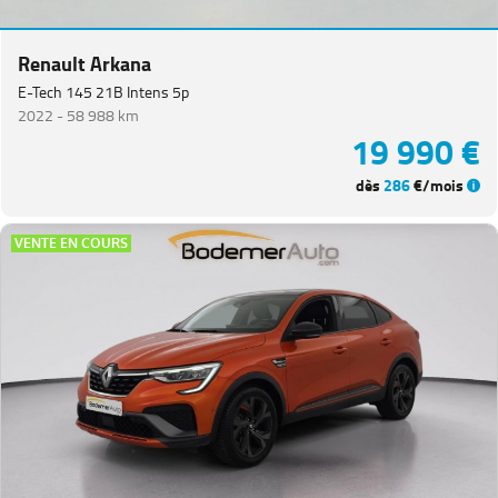
Renault Arkana
E-Tech 145 21B Intens 5p
2022 -
58 988 km
19 990 €
dès
286
€/mois
VENTE EN COURS