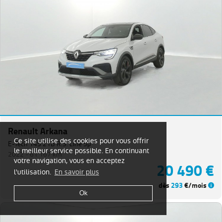
Renault Arkana
Ce site utilise des cookies pour vous offrir
E-Tech 145 21B R.S. Line 5p
le meilleur service possible. En continuant
2022 -
61 167 km
votre navigation, vous en acceptez
20 490 €
l'utilisation.
En savoir plus
dès
293
€/mois
Ok