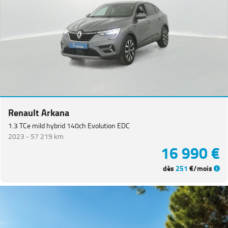
CITROEN
(
65
)
NISSAN
(
48
)
Voir
plus
de
marques
Catégorie
Renault Arkana
1.3 TCe mild hybrid 140ch Evolution EDC
Année
2023 -
57 219 km
16 990 €
Kilométrage
dès
251
€/mois
Prix
Puissance