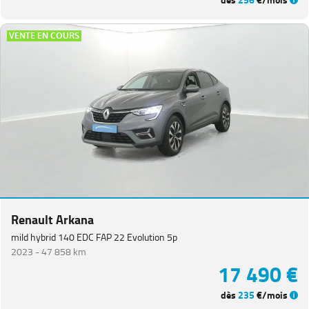
dès
256
€/mois
VENTE EN COURS
Renault Arkana
mild hybrid 140 EDC FAP 22 Evolution 5p
2023 -
47 858 km
17 490 €
dès
235
€/mois