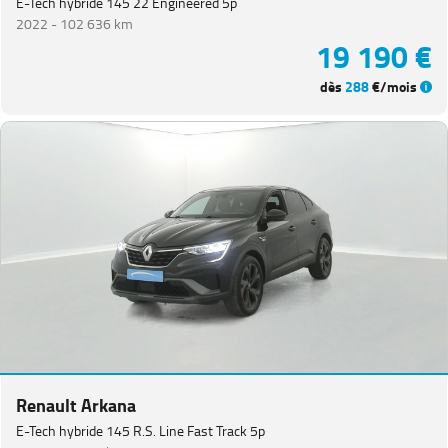
E-Tech hybride 145 22 Engineered 5p
2022 -
102 636 km
19 190 €
dès
288
€/mois
Renault Arkana
E-Tech hybride 145 R.S. Line Fast Track 5p