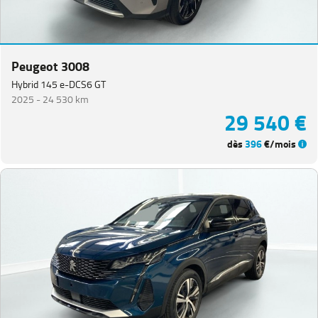
Peugeot 3008
Hybrid 145 e-DCS6 GT
2025 -
24 530 km
29 540 €
dès
396
€/mois