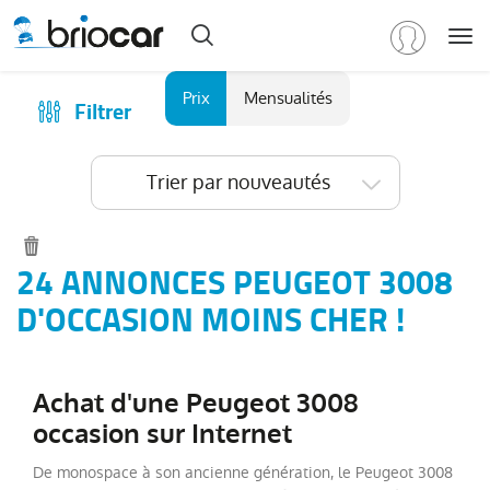
Me
Marque
Prix
Mensualités
Filtrer
Achat
/
Modèle
Financer
Trier par nouveautés
RENAULT
(
594
)
Reprise
PEUGEOT
(
152
)
Qui sommes-nous ?
Tous
Comment ça marche ?
24 ANNONCES PEUGEOT 3008
les
Catalogue des marques
D'OCCASION MOINS CHER !
modèles
(
152
)
Les agences Briocar
2008
(
36
)
Avis client
3008
(
33
)
Achat d'une Peugeot 3008
Les occasions certifiées
5008
(
19
)
occasion sur Internet
Revue de presse
Boxer
(
14
)
De monospace à son ancienne génération, le Peugeot 3008
Contactez-nous