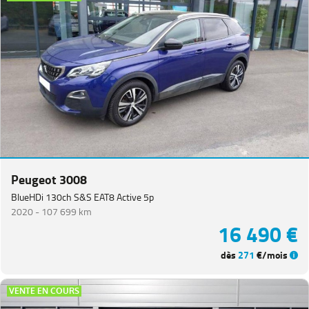
Peugeot 3008
BlueHDi 130ch S&S EAT8 Active 5p
2020 -
107 699 km
16 490 €
dès
271
€/mois
VENTE EN COURS