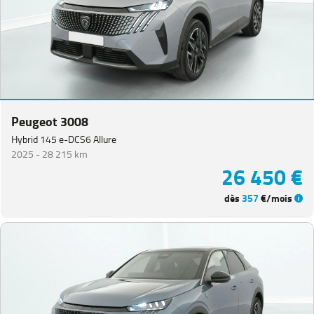
Peugeot 3008
Hybrid 145 e-DCS6 Allure
2025 -
28 215 km
26 450 €
dès
357
€/mois