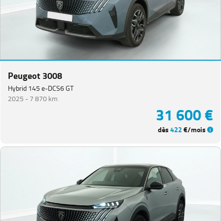
Peugeot 3008
Hybrid 145 e-DCS6 GT
2025 -
7 870 km
31 600 €
dès
422
€/mois