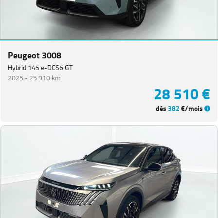
Peugeot 3008
Hybrid 145 e-DCS6 GT
2025 -
25 910 km
28 510 €
dès
382
€/mois