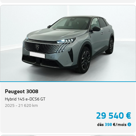
Peugeot 3008
Hybrid 145 e-DCS6 GT
2025 -
21 620 km
29 540 €
dès
398
€/mois