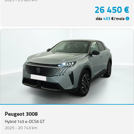
26 450 €
dès
433
€/mois
Peugeot 3008
Hybrid 145 e-DCS6 GT
2025 -
20 743 km