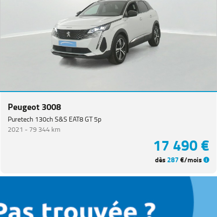
Peugeot 3008
Puretech 130ch S&S EAT8 GT 5p
2021 -
79 344 km
17 490 €
dès
287
€/mois