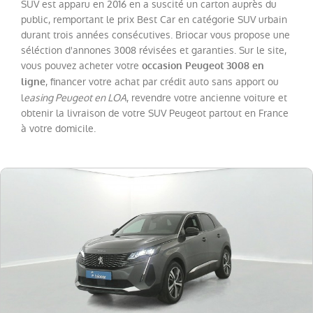
308
SUV est apparu en 2016 en a suscité un carton auprès du
(
13
)
public, remportant le prix Best Car en catégorie SUV urbain
208
(
8
)
durant trois années consécutives. Briocar vous propose une
séléction d'annones 3008 révisées et garanties. Sur le site,
408
(
8
)
vous pouvez acheter votre
occasion Peugeot 3008 en
308
, financer votre achat par crédit auto sans apport ou
ligne
SW
(
5
)
l
easing Peugeot en LOA
, revendre votre ancienne voiture et
obtenir la livraison de votre SUV Peugeot partout en France
Expert
(
5
)
à votre domicile.
Expert
Fg
VUL
(
3
)
508
(
2
)
108
(
1
)
508
SW
(
1
)
Boxer
Fg
VUL