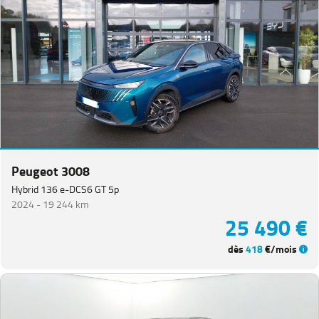
Peugeot 3008
Hybrid 136 e-DCS6 GT 5p
2024 -
19 244 km
25 490 €
dès
418
€/mois