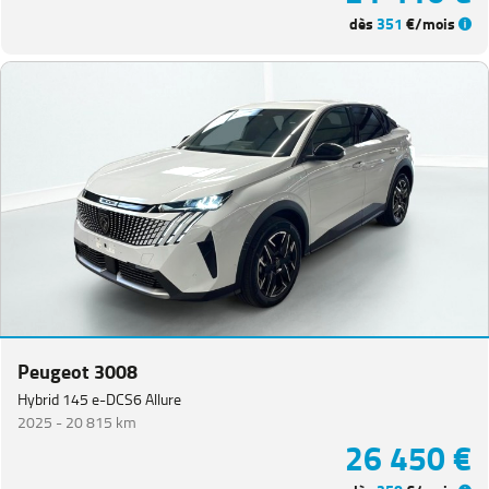
dès
351
€/mois
Peugeot 3008
Hybrid 145 e-DCS6 Allure
2025 -
20 815 km
26 450 €