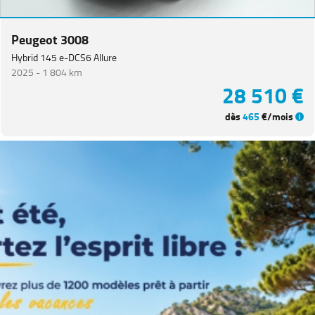
Catégorie
Peugeot 3008
Année
Hybrid 145 e-DCS6 Allure
2025 -
1 804 km
28 510 €
Kilométrage
dès
465
€/mois
Prix
Puissance
Couleurs
Transmission
Energie