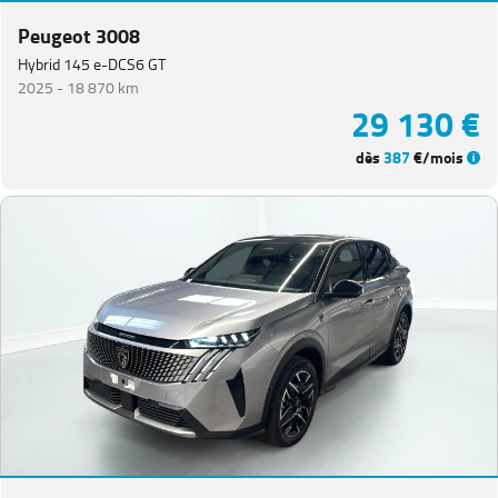
Peugeot 3008
Hybrid 145 e-DCS6 GT
2025 -
18 870 km
29 130 €
dès
387
€/mois