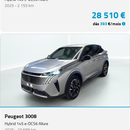
2025 -
2 155 km
28 510 €
dès
393
€/mois
Peugeot 3008
Hybrid 145 e-DCS6 Allure
2025 -
23 689 km