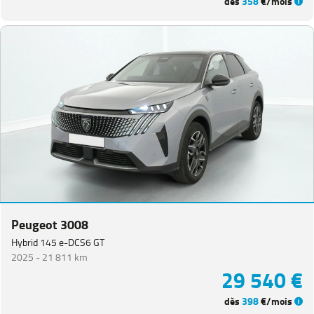
dès
358
€/mois
Peugeot 3008
Hybrid 145 e-DCS6 GT
2025 -
21 811 km
29 540 €
dès
398
€/mois