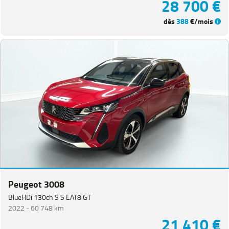
28 700 €
dès
388
€/mois
Peugeot 3008
BlueHDi 130ch S S EAT8 GT
2022 -
60 748 km
21 410 €