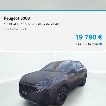
(
1
)
Expert
PlanCb
Peugeot 3008
VUL
(
1
)
1.5 BlueHDi 130ch S&S Allure Pack EAT8
Partner
2021 -
54 577 km
VUL
(
1
)
19 790 €
Rifter
(
1
)
dès
356
€/mois
VOLKSWAGEN
(
91
)
DACIA
(
81
)
CITROEN
(
65
)
NISSAN
(
47
)
Voir
plus
de
marques