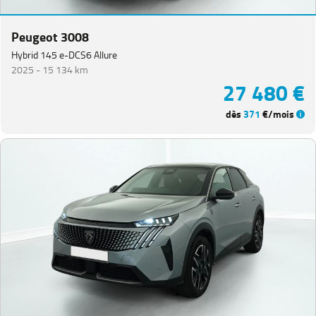
Peugeot 3008
Hybrid 145 e-DCS6 Allure
2025 -
15 134 km
27 480 €
dès
371
€/mois