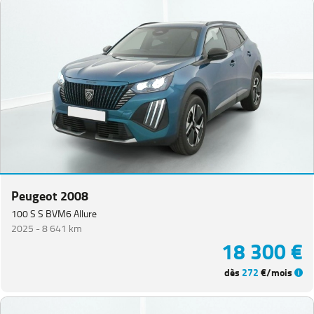
Peugeot 2008
100 S S BVM6 Allure
2025 -
8 641 km
18 300 €
dès
272
€/mois