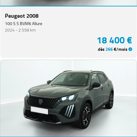
Peugeot 2008
100 S S BVM6 Allure
2024 -
2 558 km
18 400 €
dès
266
€/mois