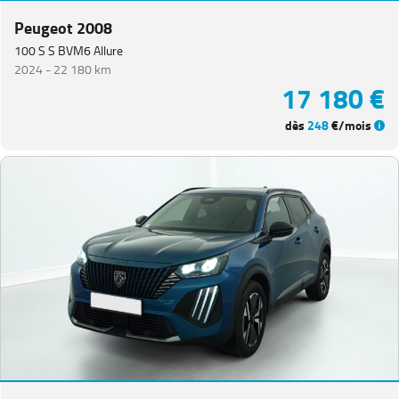
Peugeot 2008
100 S S BVM6 Allure
2024 -
22 180 km
17 180 €
dès
248
€/mois