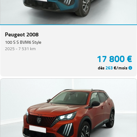
Peugeot 2008
100 S S BVM6 Style
2025 -
7 531 km
17 800 €
dès
263
€/mois