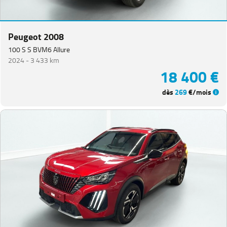
Peugeot 2008
100 S S BVM6 Allure
2024 -
3 433 km
18 400 €
dès
269
€/mois