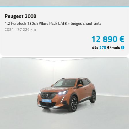
(
1
)
Expert
Peugeot 2008
PlanCb
VUL
1.2 PureTech 130ch Allure Pack EAT8 + Sièges chauffants
(
1
)
2021 -
77 226 km
Partner
12 890 €
VUL
(
1
)
dès
279
€/mois
Rifter
(
1
)
VOLKSWAGEN
(
91
)
DACIA
(
80
)
CITROEN
(
66
)
NISSAN
(
47
)
Voir
plus
de
marques