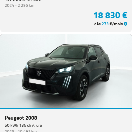
2024 -
2 296 km
18 830 €
dès
273
€/mois
Peugeot 2008
50 kWh 136 ch Allure
2025 -
10 491 km