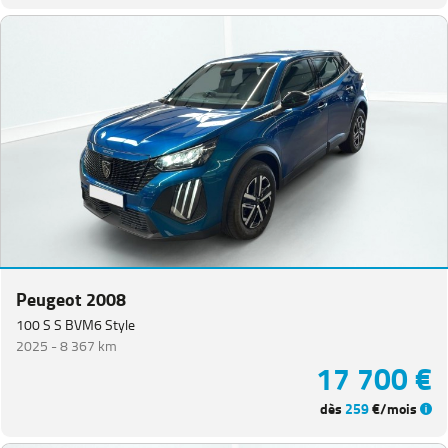
Peugeot 2008
100 S S BVM6 Style
2025 -
8 367 km
17 700 €
dès
259
€/mois