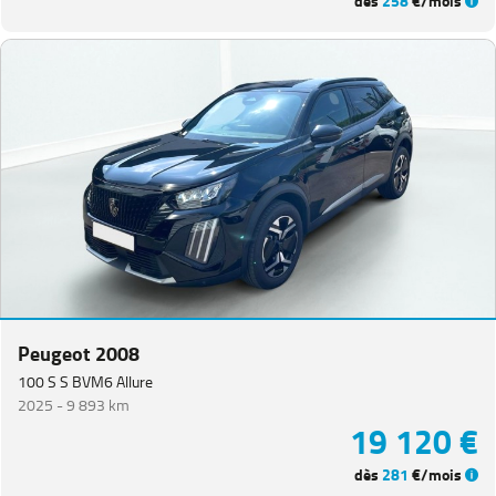
dès
258
€/mois
Peugeot 2008
100 S S BVM6 Allure
2025 -
9 893 km
19 120 €
dès
281
€/mois