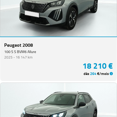
Peugeot 2008
100 S S BVM6 Allure
2025 -
16 147 km
18 210 €
dès
264
€/mois