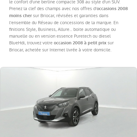
308
le confort d'une berline compacte 308 au style d'un SUV.
(
13
)
Prenez la clef des champs avec nos offres d'
occasions 2008
208
(
9
)
sur Briocar, révisées et garanties dans
moins cher
l'ensemble du Réseau de concessions de la marque. En
408
(
8
)
finitions Style, Business, Allure... boite automatique ou
Expert
(
6
)
manuelle ou en version essence Puretech ou diesel
BlueHdi, trouvez votre
sur
occasion 2008 à petit prix
308
Briocar, achetée sur Internet livrée à votre domicile.
SW
(
5
)
Expert
Fg
VUL
(
3
)
508
(
2
)
108
(
1
)
508
SW
(
1
)
Boxer
Fg
VUL