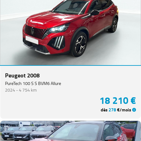
Peugeot 2008
PureTech 100 S S BVM6 Allure
2024 -
4 754 km
18 210 €
dès
278
€/mois