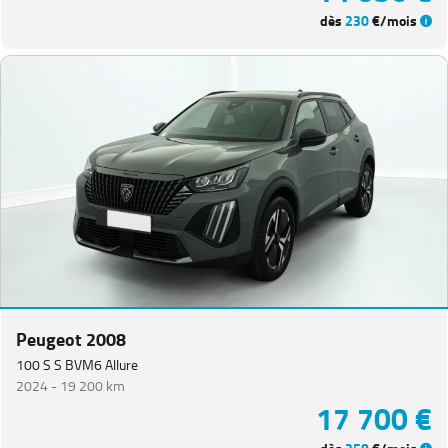
dès
230
€/mois
Peugeot 2008
100 S S BVM6 Allure
2024 -
19 200 km
17 700 €