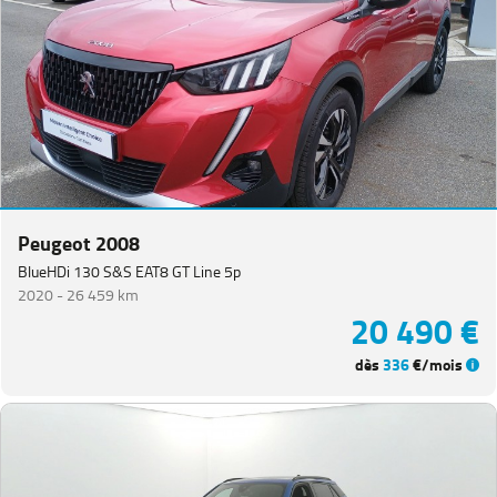
Peugeot 2008
BlueHDi 130 S&S EAT8 GT Line 5p
2020 -
26 459 km
20 490 €
dès
336
€/mois