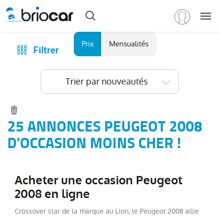
Me
Marque
Prix
Mensualités
Filtrer
Achat
/
Modèle
Financer
Trier par nouveautés
RENAULT
(
593
)
Reprise
PEUGEOT
(
156
)
Qui sommes-nous ?
Tous
Comment ça marche ?
25 ANNONCES PEUGEOT 2008
les
Catalogue des marques
D'OCCASION MOINS CHER !
modèles
(
156
)
Les agences Briocar
3008
(
35
)
Avis client
2008
(
34
)
Acheter une occasion Peugeot
Les occasions certifiées
5008
(
21
)
2008 en ligne
Revue de presse
Boxer
(
14
)
Crossover star de la marque au Lion, le Peugeot 2008 allie
Contactez-nous