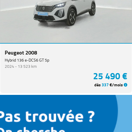
Peugeot 2008
Hybrid 136 e-DCS6 GT 5p
2024 -
13 523 km
25 490 €
dès
337
€/mois