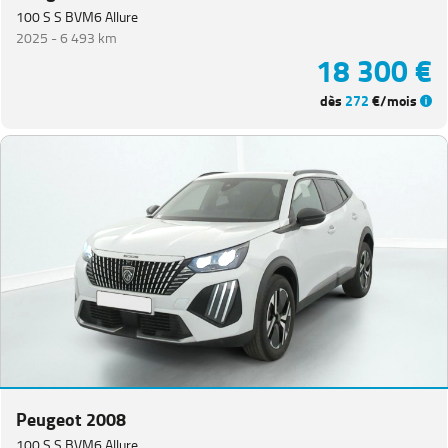
100 S S BVM6 Allure
2025 -
6 493 km
18 300 €
dès
272
€/mois
Peugeot 2008
100 S S BVM6 Allure