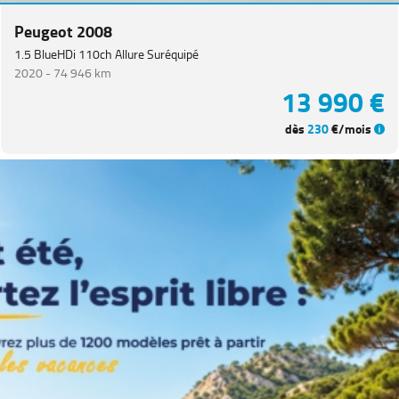
Catégorie
Peugeot 2008
1.5 BlueHDi 110ch Allure Suréquipé
Année
2020 -
74 946 km
13 990 €
Kilométrage
dès
230
€/mois
Prix
Puissance
Couleurs
Transmission
Energie