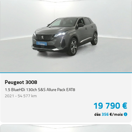
Peugeot 3008
1.5 BlueHDi 130ch S&S Allure Pack EAT8
2021 -
54 577 km
19 790 €
dès
356
€/mois