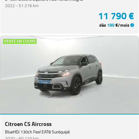
2022 -
51 216 km
11 790 €
dès
190
€/mois
VENTE EN COURS
Citroen C5 Aircross
BlueHDi 130ch Feel EAT8 Suréquipé
2020 -
60 110 km