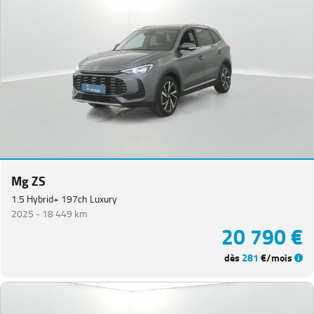
Mg ZS
1.5 Hybrid+ 197ch Luxury
2025 -
18 449 km
20 790 €
dès
281
€/mois