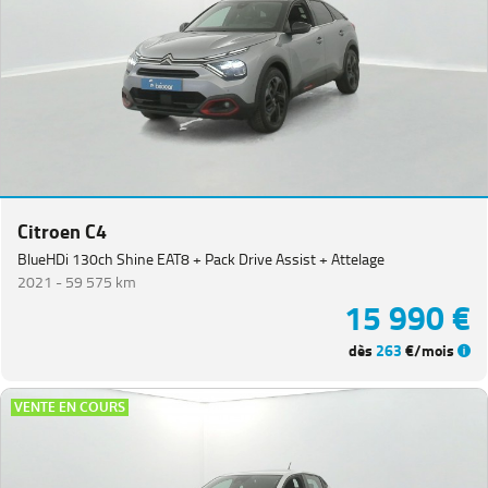
Citroen C4
BlueHDi 130ch Shine EAT8 + Pack Drive Assist + Attelage
2021 -
59 575 km
15 990 €
dès
263
€/mois
VENTE EN COURS