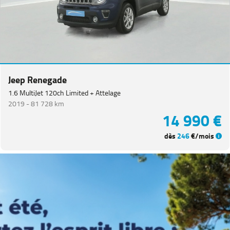
Equipement
Jeep Renegade
1.6 MultiJet 120ch Limited + Attelage
2019 -
81 728 km
14 990 €
dès
246
€/mois