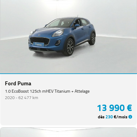
Ford Puma
1.0 EcoBoost 125ch mHEV Titanium + Attelage
2020 -
62 477 km
13 990 €
dès
230
€/mois