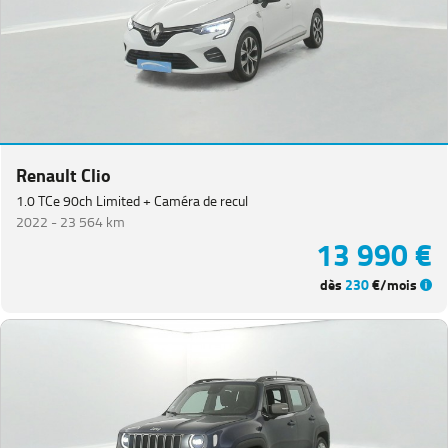
Catégorie
Année
Kilométrage
Renault Clio
1.0 TCe 90ch Limited + Caméra de recul
Prix
2022 -
23 564 km
13 990 €
Puissance
dès
230
€/mois
Couleurs
Transmission
Energie