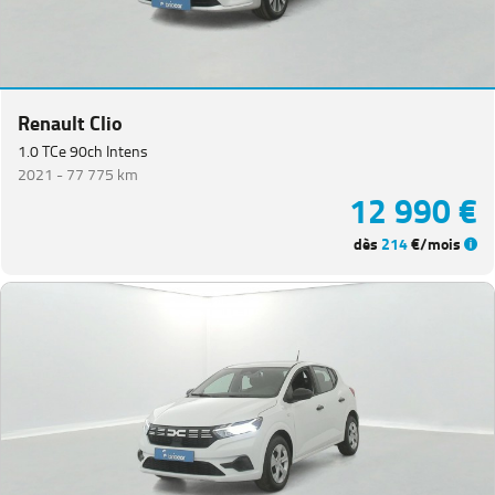
Renault Clio
1.0 TCe 90ch Intens
2021 -
77 775 km
12 990 €
dès
214
€/mois