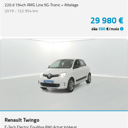
220 d 194ch AMG Line 9G-Tronic + Attelage
2019 -
122 954 km
29 980 €
dès
590
€/mois
Renault Twingo
E-Tech Electric Equilibre R80 Achat Intégral