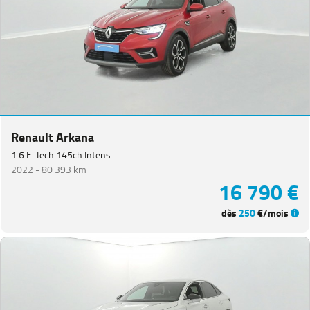
Renault Arkana
1.6 E-Tech 145ch Intens
2022 -
80 393 km
16 790 €
dès
250
€/mois