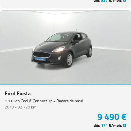
dès
327
€/mois
Ford Fiesta
1.1 85ch Cool & Connect 3p + Radars de recul
2019 -
92 720 km
9 490 €
dès
171
€/mois