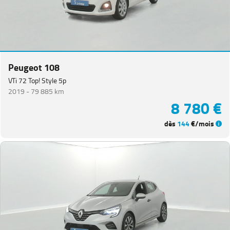
Peugeot 108
VTi 72 Top! Style 5p
2019 -
79 885 km
8 780 €
dès
144
€/mois