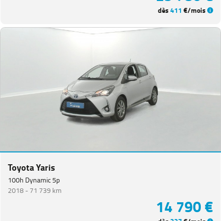
dès
411
€/mois
Toyota Yaris
100h Dynamic 5p
2018 -
71 739 km
14 790 €