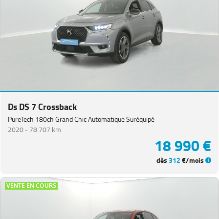
Ds DS 7 Crossback
PureTech 180ch Grand Chic Automatique Suréquipé
2020 -
78 707 km
18 990 €
dès
312
€/mois
VENTE EN COURS