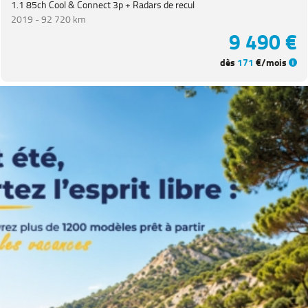
1.1 85ch Cool & Connect 3p + Radars de recul
2019 -
92 720 km
Equipement
9 490 €
dès
171
€/mois