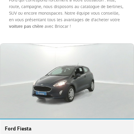
Ford qui correspond forcément à votre utilisation : ville,
route, campagne, nous disposons au catalogue de berlines,
SUV ou encore monospaces. Notre équipe vous conseille,
Catégorie
en vous présentant tous les avantages de d'acheter votre
avec Briocar !
voiture pas chère
Année
Kilométrage
Prix
Puissance
Couleurs
Transmission
Ford Fiesta
Energie