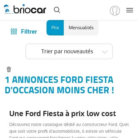
Me
Marque
Prix
Mensualités
Filtrer
Achat
/
Modèle
Financer
Trier par nouveautés
RENAULT
(
588
)
Reprise
PEUGEOT
(
158
)
Qui sommes-nous ?
VOLKSWAGEN
(
88
)
Comment ça marche ?
1 ANNONCES FORD FIESTA
DACIA
Catalogue des marques
D'OCCASION MOINS CHER !
(
79
)
CITROEN
Les agences Briocar
(
65
)
NISSAN
Avis client
(
46
)
Une Ford Fiesta à prix low cost
Voir
Les occasions certifiées
plus
Découvrez notre catalogue dédié au constructeur Ford. Quel
Revue de presse
de
que soit votre profil d’automobiliste, il existe un véhicule
marques
Contactez-nous