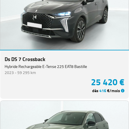
Catégorie
Année
Kilométrage
Ds DS 7 Crossback
Prix
Hybride Rechargeable E-Tense 225 EAT8 Bastille
2023 -
59 295 km
25 420 €
Puissance
dès
416
€/mois
Couleurs
Transmission
Energie