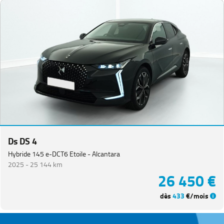
Ds DS 4
Hybride 145 e-DCT6 Etoile - Alcantara
2025 -
25 144 km
26 450 €
dès
433
€/mois