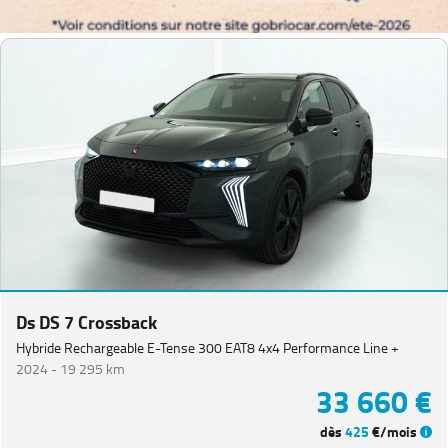
Ds DS 7 Crossback
Hybride Rechargeable E-Tense 300 EAT8 4x4 Performance Line +
2024 -
19 295 km
33 660 €
dès
425
€/mois