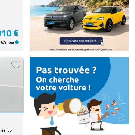
010 €
€/mois
Feel 5p