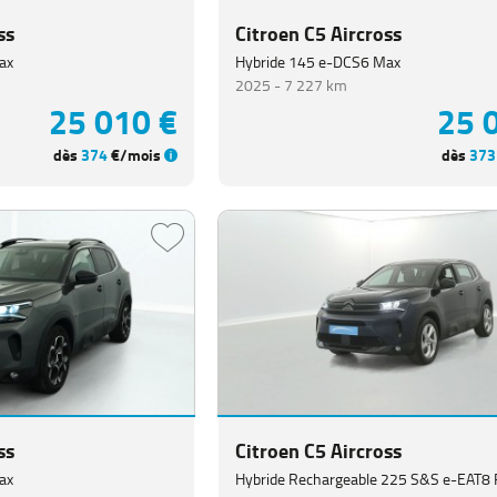
ss
Citroen C5 Aircross
ax
Hybride 145 e-DCS6 Max
2025 -
7 227 km
25 010 €
25 
dès
374
€/mois
dès
373
ss
Citroen C5 Aircross
ax
Hybride Rechargeable 225 S&S e-EAT8 