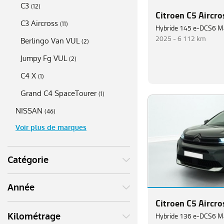
C3
(
12
)
Citroen C5 Aircro
C3 Aircross
(
11
)
Hybride 145 e-DCS6 M
2025 -
6 112 km
Berlingo Van VUL
(
2
)
Jumpy Fg VUL
(
2
)
C4 X
(
1
)
Grand C4 SpaceTourer
(
1
)
NISSAN
(
46
)
Voir plus de marques
Catégorie
Année
Citroen C5 Aircro
Hybride 136 e-DCS6 M
Kilométrage