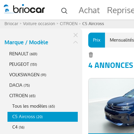
Achat
Repris
Briocar
Voiture occasion
CITROEN
C5 Aircross
Prix
Mensualités
Marque / Modèle
RENAULT
(
601
)
4 ANNONCES 
PEUGEOT
(
151
)
VOLKSWAGEN
(
91
)
DACIA
(
75
)
CITROEN
(
65
)
Tous les modèles
(
65
)
C5 Aircross
(
20
)
C4
(
16
)