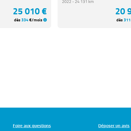
2022 -
24 131 km
25 010 €
20 
dès
334
€/mois
dès
311
Foire aux questions
Déposer un avis