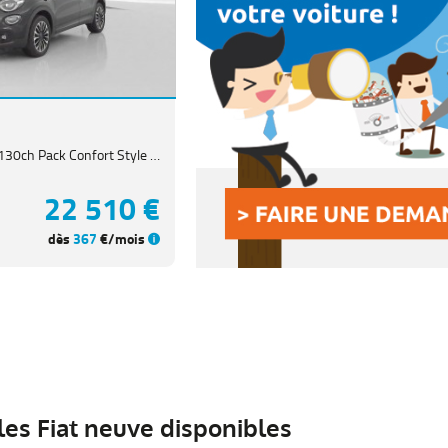
500X 1.5 FireFly Turbo 130ch Pack Confort Style Hybrid DCT7
22 510 €
dès
367
€/mois
es Fiat neuve disponibles