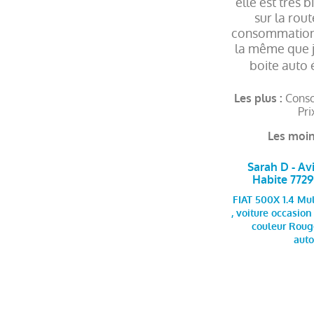
elle est très 
sur la rout
consommation
la même que j
boite auto
Conso
Les plus :
Pri
Les moin
Sarah D - Avi
Habite 77
FIAT 500X 1.4 Mul
, voiture occasion
couleur Rouge
aut