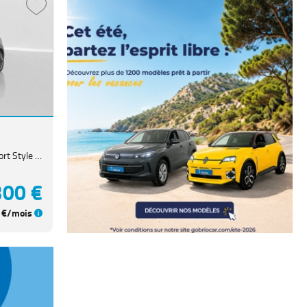
500X 1.5 FireFly Turbo 130ch Pack Confort Style Hybrid DCT7
300 €
€/mois