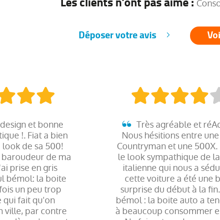
Les clients n’ont pas aimé :
Conso
Déposer votre avis
Voi
design et bonne
Très agréable et réAc
que !. Fiat a bien
Nous hésitions entre une
e look de sa 500!
Countryman et une 500X. 
ok baroudeur de ma
le look sympathique de la
ai prise en gris
italienne qui nous a sédui
l bémol: la boite
cette voiture a été une b
fois un peu trop
surprise du début à la fin
 qui fait qu'on
bémol : la boite auto a t
ville, par contre
à beaucoup consommer en 