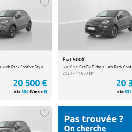
Fiat 500X
500X 1.5 FireFly Turbo 130ch Pack Confort Style Hybrid DCT7
2023 -
11 869 km
20 500 €
20 
dès
334
€/mois
dès
332