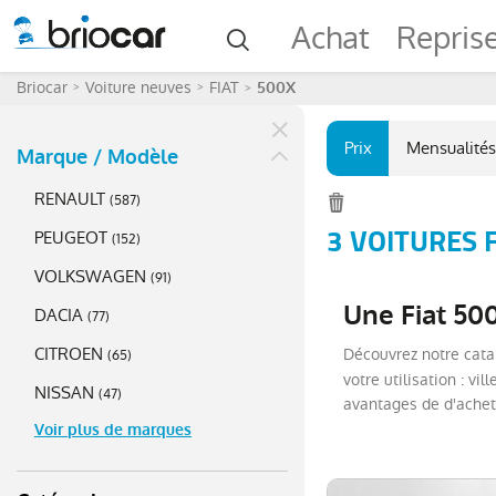
Achat
Repris
Briocar
Voiture neuves
FIAT
500X
Prix
Mensualités
Marque / Modèle
RENAULT
(
587
)
3 VOITURES 
PEUGEOT
(
152
)
VOLKSWAGEN
(
91
)
Une Fiat 500
DACIA
(
77
)
CITROEN
Découvrez notre catal
(
65
)
votre utilisation : v
NISSAN
(
47
)
avantages de d'achet
Voir plus de marques