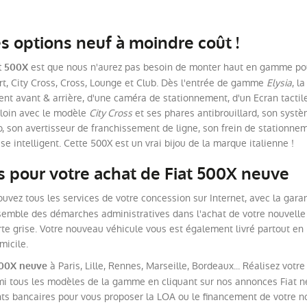
s options neuf à moindre coût !
est que nous n'aurez pas besoin de monter haut en gamme pour 
at 500X
ort, City Cross, Cross, Lounge et Club. Dès l'entrée de gamme
Elysia
, l
t avant & arrière, d'une caméra de stationnement, d'un Ecran tactile 7
 loin avec le modèle
City Cross
et ses phares antibrouillard, son systè
son avertisseur de franchissement de ligne, son frein de stationnem
sse intelligent. Cette 500X est un vrai bijou de la marque italienne !
s pour votre achat de Fiat 500X neuve
ouvez tous les services de votre concession sur Internet, avec la gara
semble des démarches administratives dans l'achat de votre nouvelle
rte grise. Votre nouveau véhicule vous est également livré partout en 
micile.
à Paris, Lille, Rennes, Marseille, Bordeaux... Réalisez votr
500X neuve
i tous les modèles de la gamme en cliquant sur nos annonces Fiat neu
ts bancaires pour vous proposer la LOA ou le financement de votre no