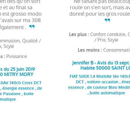
bien dès qu'on sort
Ne faisant pas beaucou
e et au final sa
route on s'en sort, mais av
 est grosso modo
donné pour les gros rouleur
'avais sur ma 308
 également .
Confort conduite, 
Les plus :
/ Prix, Style
mmation, Qualité /
x, Style
Consommati
Les moins :
Puissance
s :
Jennifer B - Avis du 13 sept
Habite 50000 SAINT L
s du 25 juin 2019
290 MITRY MORY
FIAT 500X 1.4 MultiAir 16v 140c
DCT , voiture occasion , éne
tiAir 140ch Cross DCT
essence , de couleur Bleu Medi
 , énergie essence , de
, boite automatique
 Passione , boite
omatique