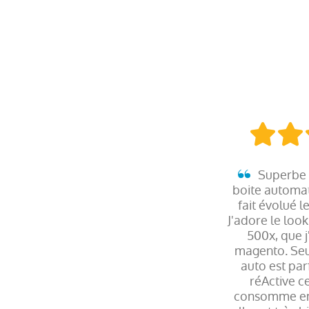
Superbe 
boite automati
fait évolué l
J'adore le lo
500x, que j'
magento. Seu
auto est par
réActive ce
consomme en 