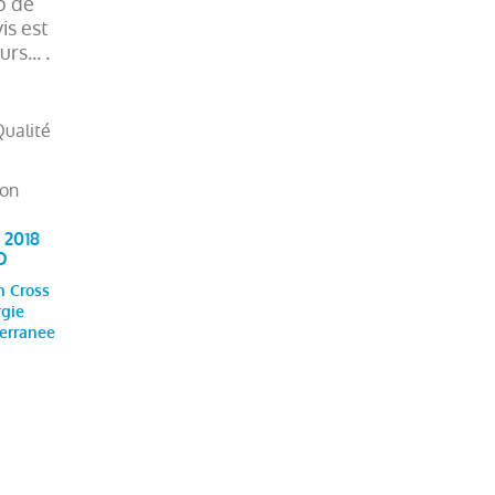
p de
is est
s... .
Qualité
on
. 2018
O
h Cross
rgie
terranee